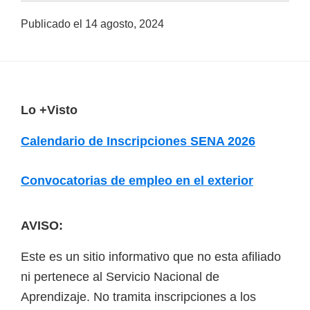
a
Publicado el
14 agosto, 2024
d
a
s
o
F
Lo +Visto
b
o
r
Calendario de Inscripciones SENA 2026
o
e
t
c
Convocatorias de empleo en el exterior
e
u
r
r
AVISO:
s
Este es un sitio informativo que no esta afiliado
o
ni pertenece al Servicio Nacional de
s
Aprendizaje. No tramita inscripciones a los
v