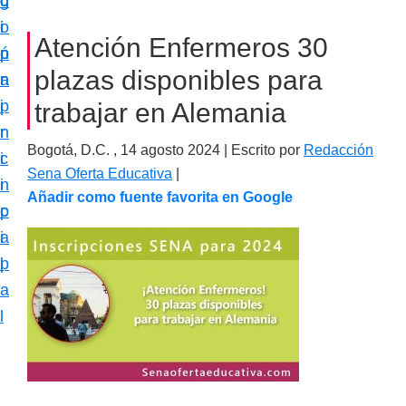
c
d
g
m
i
o
i
a
Atención Enfermeros 30
ó
p
n
c
plazas disponibles para
n
r
a
i
p
i
trabajar en Alemania
ó
r
n
n
Bogotá, D.C. ,
14 agosto 2024
| Escrito por
Redacción
i
c
e
Sena Oferta Educativa
|
n
i
s
Añadir como fuente favorita en Google
c
p
p
i
a
e
p
l
c
a
i
l
a
l
i
z