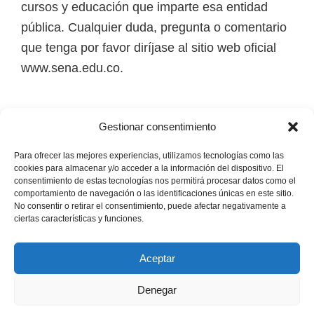
cursos y educación que imparte esa entidad
i
pública. Cualquier duda, pregunta o comentario
r
que tenga por favor diríjase al sitio web oficial
t
www.sena.edu.co.
u
a
l
Los derechos de autor de todas las marcas,
Gestionar consentimiento
e
nombres comerciales, marcas registradas, logos
s
e imágenes pertenecen a sus respectivos
Para ofrecer las mejores experiencias, utilizamos tecnologías como las
cookies para almacenar y/o acceder a la información del dispositivo. El
,
propietarios.
consentimiento de estas tecnologías nos permitirá procesar datos como el
t
comportamiento de navegación o las identificaciones únicas en este sitio.
No consentir o retirar el consentimiento, puede afectar negativamente a
é
Mapa del Sitio
ciertas características y funciones.
c
n
Aceptar
i
Denegar
c
Copyright © 2026 · Senaofertaeducativa.com ·
Política de