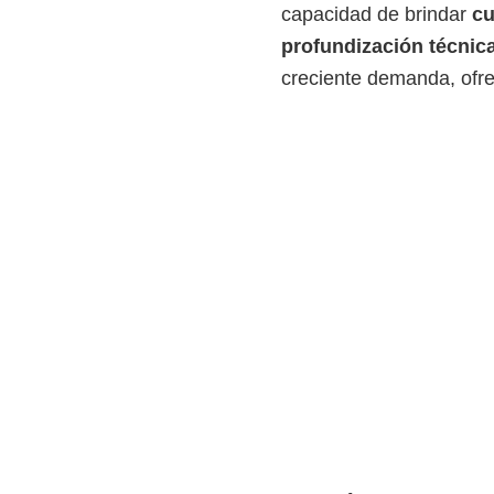
capacidad de brindar
cu
i
profundización técnic
r
creciente demanda, ofre
t
u
a
l
e
s
,
t
é
c
n
i
c