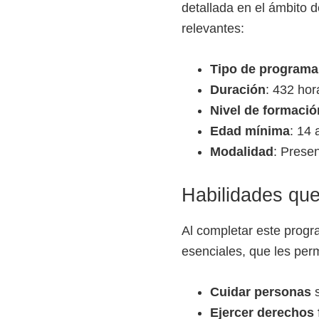
detallada en el ámbito d
e
relevantes:
l
S
Tipo de programa
E
Duración
: 432 hor
N
Nivel de formació
A
Edad mínima
: 14 
Modalidad
: Presen
Habilidades que
Al completar este progr
esenciales, que les perm
Cuidar personas
s
Ejercer derechos