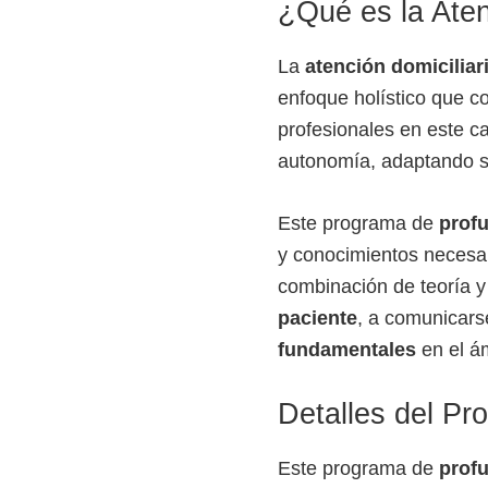
¿Qué es la Atenc
o
s
La
atención domiciliar
y
enfoque holístico que co
t
profesionales en este 
e
autonomía, adaptando su
c
n
Este programa de
profu
o
y conocimientos necesa
l
combinación de teoría y
ó
paciente
, a comunicars
g
fundamentales
en el ám
i
c
Detalles del Pr
o
s
Este programa de
profu
d