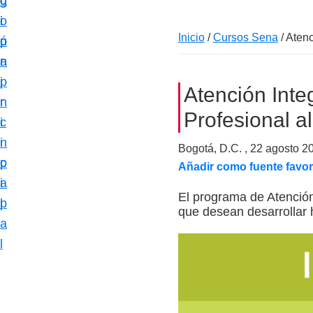
c
d
g
m
i
o
i
a
Inicio
/
Cursos Sena
/
Atenc
ó
p
n
c
n
r
a
i
p
i
Atención Inte
ó
r
n
n
Profesional a
i
c
e
n
i
Bogotá, D.C. ,
22 agosto 2
s
c
p
Añadir como fuente favor
p
i
a
e
El programa de Atención
p
l
que desean desarrollar 
c
a
i
l
a
l
i