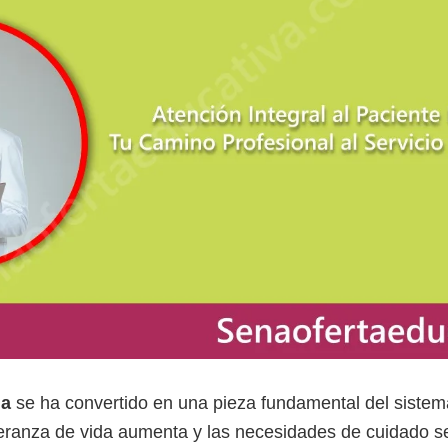
ia
se ha convertido en una pieza fundamental del siste
anza de vida aumenta y las necesidades de cuidado se d