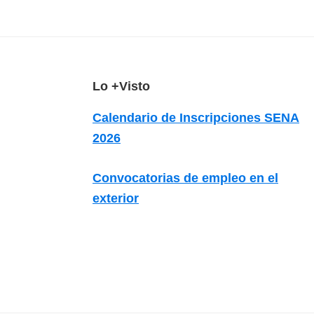
z
a
d
a
s
F
Lo +Visto
o
o
Calendario de Inscripciones SENA
b
o
2026
r
t
e
e
Convocatorias de empleo en el
c
r
exterior
u
r
s
o
s
v