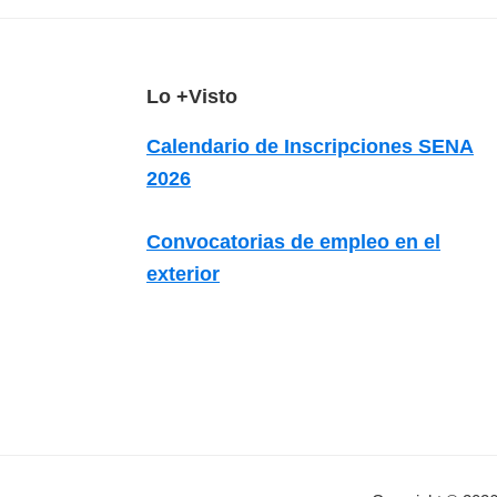
z
a
d
F
Lo +Visto
a
o
s
Calendario de Inscripciones SENA
o
o
2026
b
t
r
e
Convocatorias de empleo en el
e
r
exterior
c
u
r
s
o
s
v