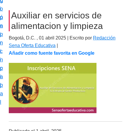
c
d
g
m
i
o
i
a
Auxiliar en servicios de
ó
p
n
c
alimentacion y limpieza
n
r
a
i
p
i
ó
Bogotá, D.C. ,
01 abril 2025
| Escrito por
Redacción
r
n
n
Sena Oferta Educativa
|
i
c
Añadir como fuente favorita en Google
e
n
i
s
c
p
p
i
a
e
p
l
c
a
i
l
a
l
i
z