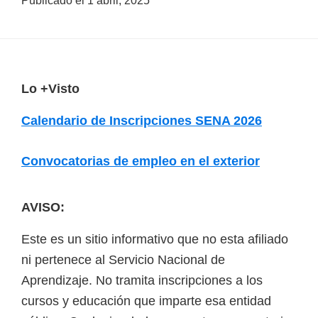
Publicado el
1 abril, 2025
a
d
a
s
F
Lo +Visto
o
o
Calendario de Inscripciones SENA 2026
b
o
r
t
Convocatorias de empleo en el exterior
e
e
c
r
u
AVISO:
r
Este es un sitio informativo que no esta afiliado
s
ni pertenece al Servicio Nacional de
o
Aprendizaje. No tramita inscripciones a los
s
cursos y educación que imparte esa entidad
v