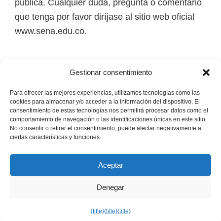
pública. Cualquier duda, pregunta o comentario
i
que tenga por favor diríjase al sitio web oficial
r
www.sena.edu.co.
t
u
a
Los derechos de autor de todas las marcas,
Gestionar consentimiento
l
nombres comerciales, marcas registradas, logos
e
e imágenes pertenecen a sus respectivos
Para ofrecer las mejores experiencias, utilizamos tecnologías como las
cookies para almacenar y/o acceder a la información del dispositivo. El
s
propietarios.
consentimiento de estas tecnologías nos permitirá procesar datos como el
comportamiento de navegación o las identificaciones únicas en este sitio.
,
No consentir o retirar el consentimiento, puede afectar negativamente a
t
Mapa del Sitio
ciertas características y funciones.
é
c
Aceptar
n
Denegar
i
Copyright © 2026 · Senaofertaeducativa.com ·
Política de
Privacidad
·
Política de Cookies
·
Aviso Legal
c
{title}
{title}
{title}