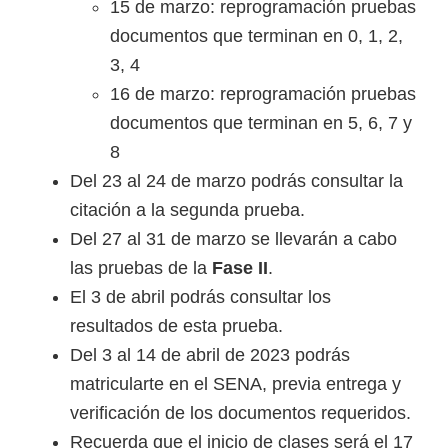
o
15 de marzo: reprogramación pruebas
s
documentos que terminan en 0, 1, 2,
y
3, 4
t
16 de marzo: reprogramación pruebas
e
documentos que terminan en 5, 6, 7 y
c
8
n
Del 23 al 24 de marzo podrás consultar la
o
citación a la segunda prueba.
l
Del 27 al 31 de marzo se llevarán a cabo
ó
las pruebas de la
Fase II
.
g
El 3 de abril podrás consultar los
i
resultados de esta prueba.
c
Del 3 al 14 de abril de 2023 podrás
o
matricularte en el SENA, previa entrega y
s
verificación de los documentos requeridos.
d
Recuerda que el inicio de clases será el 17