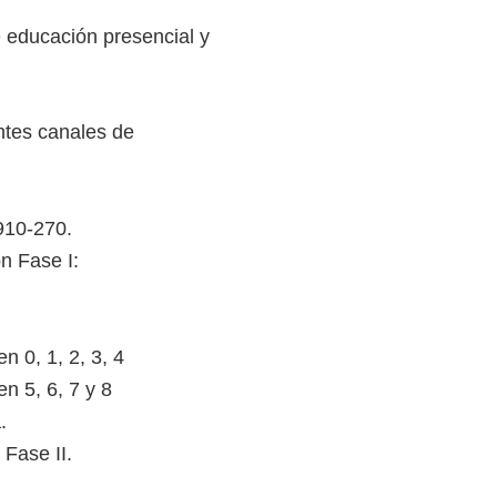
 educación presencial y
entes canales de
910-270.
n Fase I:
 0, 1, 2, 3, 4
 5, 6, 7 y 8
.
 Fase II.