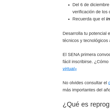
o
Del 6 de diciembre
s
verificación de lo
y
Recuerda que el
i
t
e
Desarrolla tu potencial
c
técnicos y tecnológicos 
n
o
El SENA primera convoca
l
fácil inscribirse. ¿Cómo 
ó
virtual»
g
i
No olvides consultar el
c
más importantes del añ
o
s
¿Qué es repro
d