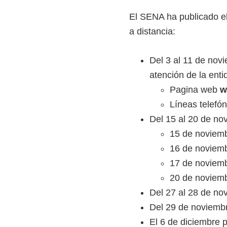
i
El SENA ha publicado el
r
a distancia:
t
u
Del 3 al 11 de novi
a
atención de la enti
l
Pagina web
w
e
Líneas telefó
s
Del 15 al 20 de nov
,
15 de noviemb
t
16 de noviemb
é
17 de noviem
c
20 de noviemb
n
Del 27 al 28 de no
i
Del 29 de noviembre
c
El 6 de diciembre p