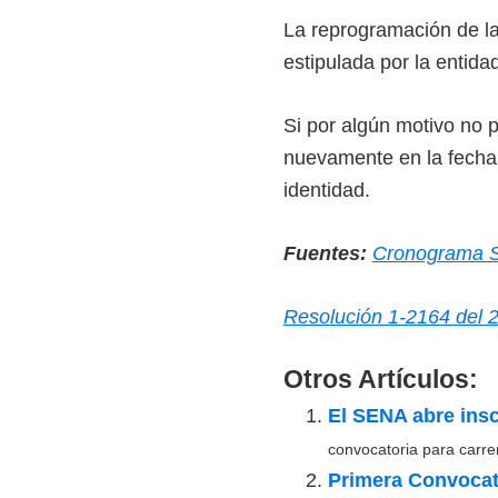
e
La reprogramación de la
l
estipulada por la entidad
S
E
Si por algún motivo no 
N
nuevamente en la fecha
A
identidad.
Fuentes:
Cronograma 
Resolución 1-2164 del 
Otros Artículos:
El SENA abre insc
convocatoria para carre
Primera Convocat