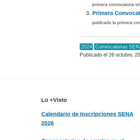
primera convocatoria vir
Primera Convocat
publicado la primera co
2024
Convocatorias SE
Publicado el
26 octubre, 2
F
Lo +Visto
o
Calendario de Inscripciones SENA
o
2026
t