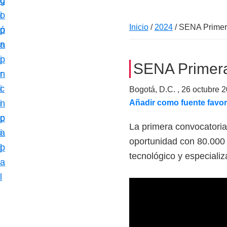
c
d
g
m
i
o
i
a
Inicio
/
2024
/
SENA Primera
ó
p
n
c
n
r
a
i
p
i
SENA Primera
ó
r
n
n
i
c
Bogotá, D.C. ,
26 octubre 
e
n
i
Añadir como fuente favor
s
c
p
p
La primera convocatoria
i
a
e
oportunidad con 80.000 
p
l
c
tecnológico y especializ
a
i
l
a
l
i