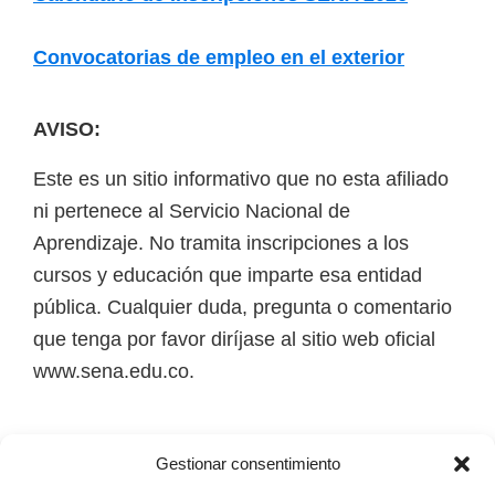
o
i
r
t
Convocatorias de empleo en el exterior
t
e
u
r
AVISO:
a
l
Este es un sitio informativo que no esta afiliado
e
ni pertenece al Servicio Nacional de
s
Aprendizaje. No tramita inscripciones a los
,
cursos y educación que imparte esa entidad
t
pública. Cualquier duda, pregunta o comentario
é
que tenga por favor diríjase al sitio web oficial
c
www.sena.edu.co.
n
i
Los derechos de autor de todas las marcas,
c
Gestionar consentimiento
nombres comerciales, marcas registradas, logos