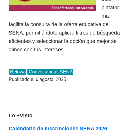
platafor
a
ma
d
facilita la consulta de la oferta educativa del
a
SENA, permitiéndote aplicar filtros de búsqueda
s
eficientes y seleccionar la opción que mejor se
o
alinee con tus intereses.
b
r
e
Betowa
Convocatorias SENA
c
Publicado el
6 agosto, 2025
u
r
s
o
F
Lo +Visto
s
o
v
Calendario de Inscripciones SENA 2026