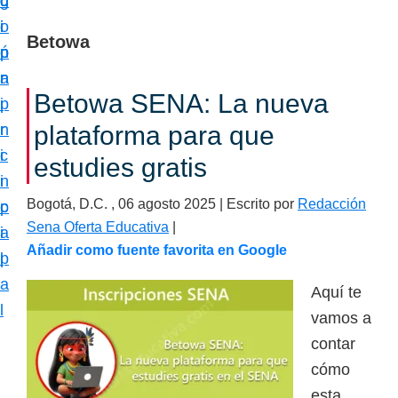
c
d
g
m
i
o
i
a
Betowa
ó
p
n
c
n
r
a
i
Betowa SENA: La nueva
p
i
ó
r
n
plataforma para que
n
i
c
estudies gratis
e
n
i
s
Bogotá, D.C. ,
06 agosto 2025
| Escrito por
Redacción
c
p
p
Sena Oferta Educativa
|
i
a
e
Añadir como fuente favorita en Google
p
l
c
a
Aquí te
i
l
vamos a
a
contar
l
cómo
i
esta
z