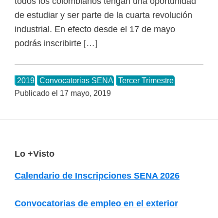
o
todos los colombianos tengan una oportunidad
s
de estudiar y ser parte de la cuarta revolución
y
industrial. En efecto desde el 17 de mayo
t
podrás inscribirte […]
e
c
2019
Convocatorias SENA
Tercer Trimestre
n
Publicado el
17 mayo, 2019
o
l
ó
g
F
Lo +Visto
i
o
c
Calendario de Inscripciones SENA 2026
o
o
s
t
Convocatorias de empleo en el exterior
d