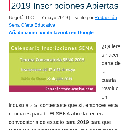
2019 Inscripciones Abiertas
i
r
Bogotá, D.C. ,
17 mayo 2019
| Escrito por
Redacción
t
Sena Oferta Educativa
|
u
Añadir como fuente favorita en Google
a
l
¿Quiere
e
s hacer
s
parte de
,
la
t
cuarta
é
revoluci
c
ón
n
industrial? Si contestaste que sí, entonces esta
i
noticia es para ti. El SENA abre la tercera
c
convocatoria de estudio para 2019 para que