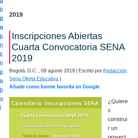
c
d
g
m
i
o
i
a
2019
ó
p
n
c
n
r
a
i
Inscripciones Abiertas
p
i
ó
r
n
Cuarta Convocatoria SENA
n
i
c
2019
e
n
i
s
Bogotá, D.C. ,
09 agosto 2019
| Escrito por
Redacción
c
p
p
Sena Oferta Educativa
|
i
a
e
Añadir como fuente favorita en Google
p
l
c
a
¿Quiere
i
l
s
a
construi
l
r un
i
proyect
z