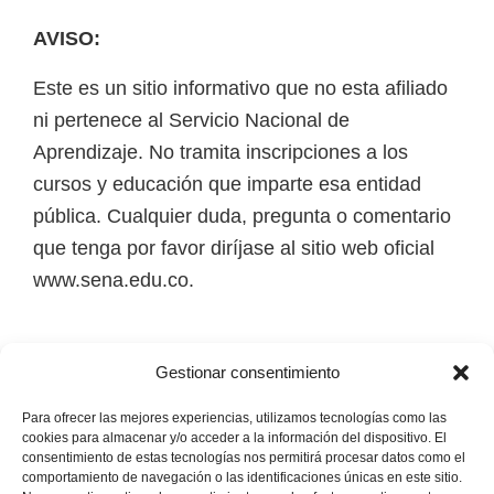
e
e
r
AVISO:
l
S
Este es un sitio informativo que no esta afiliado
E
ni pertenece al Servicio Nacional de
N
Aprendizaje. No tramita inscripciones a los
A
cursos y educación que imparte esa entidad
pública. Cualquier duda, pregunta o comentario
que tenga por favor diríjase al sitio web oficial
www.sena.edu.co.
Los derechos de autor de todas las marcas,
Gestionar consentimiento
nombres comerciales, marcas registradas, logos
e imágenes pertenecen a sus respectivos
Para ofrecer las mejores experiencias, utilizamos tecnologías como las
cookies para almacenar y/o acceder a la información del dispositivo. El
propietarios.
consentimiento de estas tecnologías nos permitirá procesar datos como el
comportamiento de navegación o las identificaciones únicas en este sitio.