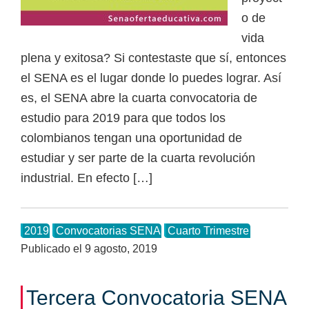
o de
a
vida
d
plena y exitosa? Si contestaste que sí, entonces
a
el SENA es el lugar donde lo puedes lograr. Así
s
es, el SENA abre la cuarta convocatoria de
o
estudio para 2019 para que todos los
b
colombianos tengan una oportunidad de
r
estudiar y ser parte de la cuarta revolución
e
industrial. En efecto […]
c
u
r
2019
Convocatorias SENA
Cuarto Trimestre
s
Publicado el
9 agosto, 2019
o
s
Tercera Convocatoria SENA
v