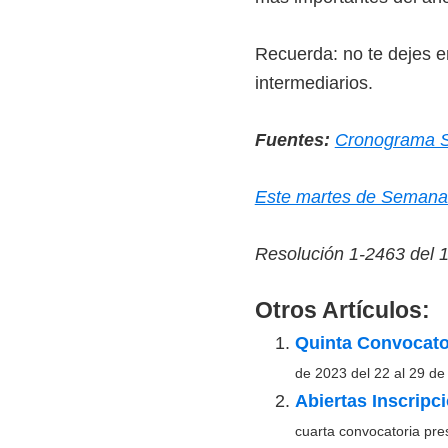
o
s
Recuerda: no te dejes en
y
intermediarios.
t
e
Fuentes:
Cronograma 
c
n
Este martes de Semana S
o
l
Resolución 1-2463 del 
ó
g
Otros Artículos:
i
Quinta Convocato
c
de 2023 del 22 al 29 de
o
Abiertas Inscrip
s
cuarta convocatoria pre
d