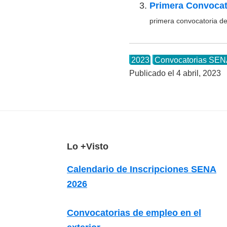
Primera Convocat
e
primera convocatoria de 
l
S
E
2023
Convocatorias SE
N
Publicado el
4 abril, 2023
A
F
Lo +Visto
o
Calendario de Inscripciones SENA
o
2026
t
e
Convocatorias de empleo en el