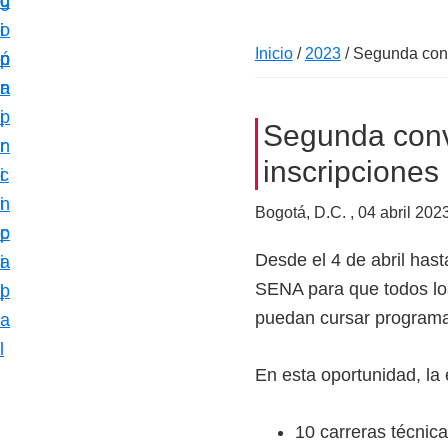
c
d
g
m
i
o
i
a
Inicio
/
2023
/
Segunda convo
ó
p
n
c
n
r
a
i
p
i
Segunda conv
ó
r
n
n
inscripciones
i
c
e
n
i
Bogotá, D.C. ,
04 abril 202
s
c
p
p
Desde el 4 de abril has
i
a
e
SENA para que todos los
p
l
c
puedan cursar programas
a
i
l
a
En esta oportunidad, la 
l
i
10 carreras técnic