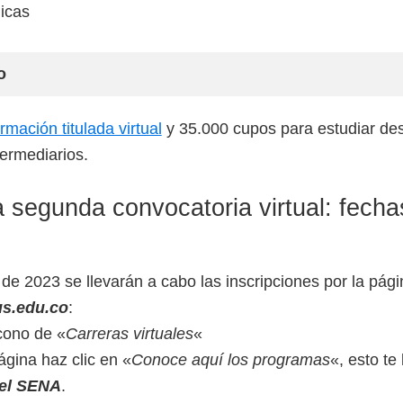
gicas
o
mación titulada virtual
y 35.000 cupos para estudiar d
termediarios.
a segunda convocatoria virtual: fecha
l de 2023 se llevarán a cabo las inscripciones por la pág
s.edu.co
:
icono de «
Carreras virtuales
«
ágina haz clic en «
Conoce aquí los programas
«, esto te
del SENA
.