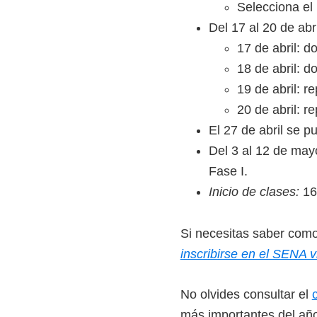
Selecciona el 
i
Del 17 al 20 de abr
r
17 de abril: d
t
18 de abril: d
u
19 de abril: r
a
20 de abril: r
l
El 27 de abril se p
e
Del 3 al 12 de may
s
Fase I.
,
Inicio de clases:
16
t
é
Si necesitas saber como 
c
inscribirse en el SENA v
n
i
No olvides consultar el
c
más importantes del añ