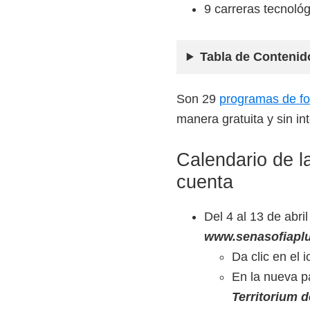
z
9 carreras tecnoló
a
d
Tabla de Contenid
a
s
Son 29
programas de for
o
manera gratuita y sin in
b
r
Calendario de l
e
cuenta
c
u
Del 4 al 13 de abri
r
www.senasofiaplu
s
Da clic en el 
o
En la nueva p
s
Territorium 
v