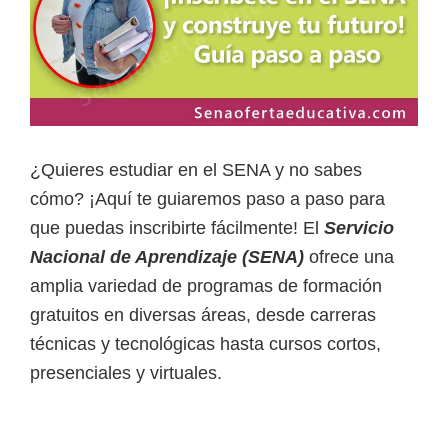
a
d
a
s
o
¿Quieres estudiar en el SENA y no sabes
b
cómo? ¡Aquí te guiaremos paso a paso para
r
que puedas inscribirte fácilmente! El
Servicio
e
Nacional de Aprendizaje (SENA)
ofrece una
c
amplia variedad de programas de formación
u
gratuitos en diversas áreas, desde carreras
r
técnicas y tecnológicas hasta cursos cortos,
s
presenciales y virtuales.
o
s
v