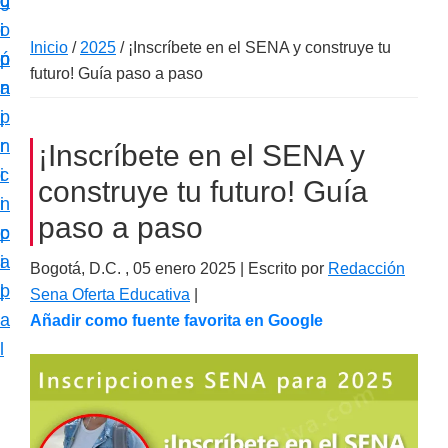
c
d
g
m
i
o
i
a
Inicio
/
2025
/
¡Inscríbete en el SENA y construye tu
ó
p
n
c
futuro! Guía paso a paso
n
r
a
i
p
i
ó
r
n
¡Inscríbete en el SENA y
n
i
c
e
construye tu futuro! Guía
n
i
s
paso a paso
c
p
p
i
a
Bogotá, D.C. ,
05 enero 2025
| Escrito por
Redacción
e
p
l
Sena Oferta Educativa
|
c
a
Añadir como fuente favorita en Google
i
l
a
l
i
z