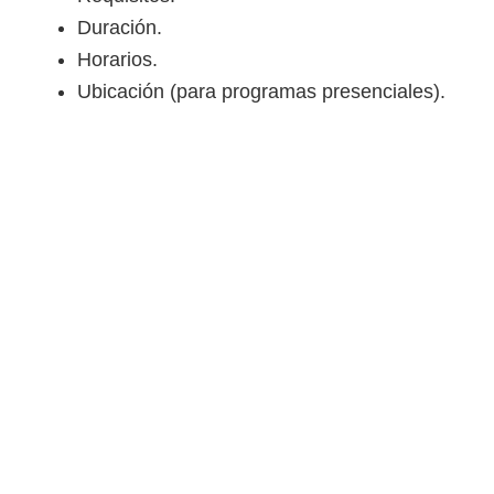
e
Duración.
l
Horarios.
S
Ubicación (para programas presenciales).
E
N
A