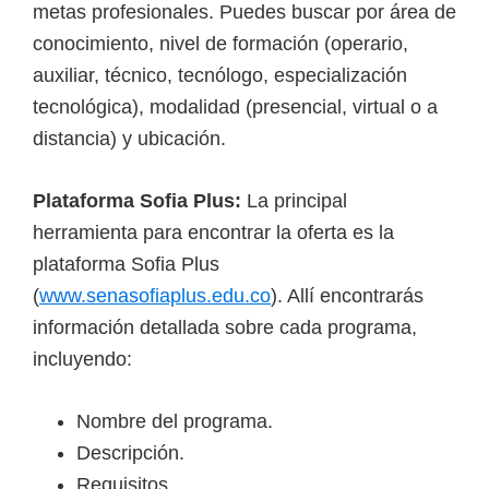
o
metas profesionales. Puedes buscar por área de
s
conocimiento, nivel de formación (operario,
y
auxiliar, técnico, tecnólogo, especialización
t
tecnológica), modalidad (presencial, virtual o a
e
distancia) y ubicación.
c
n
Plataforma Sofia Plus:
La principal
o
herramienta para encontrar la oferta es la
l
plataforma Sofia Plus
ó
(
www.senasofiaplus.edu.co
). Allí encontrarás
g
información detallada sobre cada programa,
i
incluyendo:
c
o
Nombre del programa.
s
Descripción.
d
Requisitos.