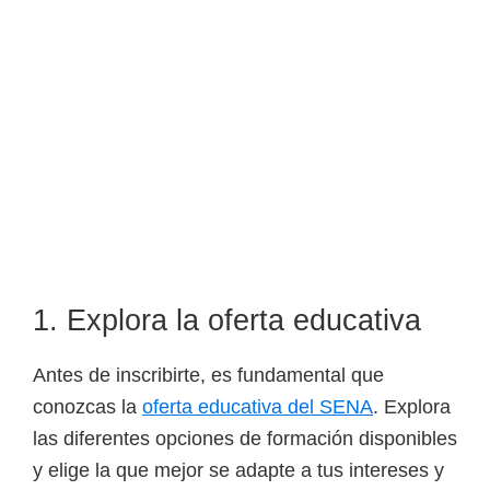
i
r
t
u
a
l
e
s
,
t
1. Explora la oferta educativa
é
c
Antes de inscribirte, es fundamental que
n
conozcas la
oferta educativa del SENA
. Explora
i
las diferentes opciones de formación disponibles
c
y elige la que mejor se adapte a tus intereses y