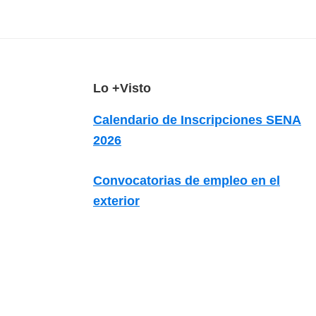
z
a
d
a
s
F
Lo +Visto
o
o
Calendario de Inscripciones SENA
b
o
2026
r
t
e
e
Convocatorias de empleo en el
c
r
exterior
u
r
s
o
s
v