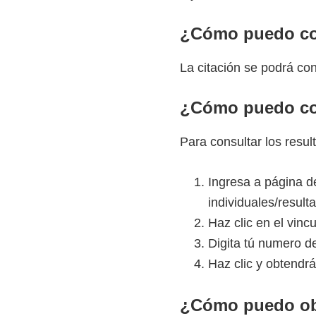
e
¿Cómo puedo cons
l
S
La citación se podrá co
E
N
¿Cómo puedo con
A
Para consultar los resu
Ingresa a página d
individuales/result
Haz clic en el vin
Digita tú numero de
Haz clic y obtendrá
¿Cómo puedo obte