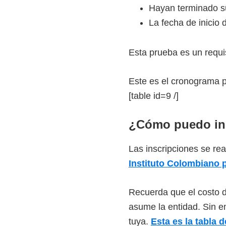
o
Hayan terminado s
s
La fecha de inicio d
y
t
Esta prueba es un requis
e
c
Este es el cronograma p
n
[table id=9 /]
o
l
¿Cómo puedo in
ó
Las inscripciones se rea
g
Instituto Colombiano 
i
c
Recuerda que el costo d
o
asume la entidad. Sin e
s
tuya.
Esta es la tabla d
d