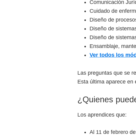
Comunicación Jurí
i
Cuidado de enferme
r
Diseño de procesos
t
Diseño de sistemas
u
Diseño de sistema
a
Ensamblaje, mante
l
Ver todos los mód
e
s
Las preguntas que se rea
,
Esta última aparece en
t
é
¿Quienes puede
c
n
Los aprendices que:
i
c
Al 11 de febrero d