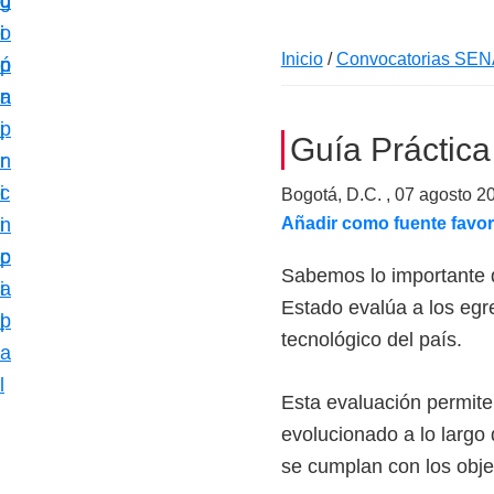
c
d
g
m
i
o
i
a
Inicio
/
Convocatorias SEN
ó
p
n
c
n
r
a
i
p
i
Guía Práctica
ó
r
n
n
i
c
Bogotá, D.C. ,
07 agosto 2
e
n
i
Añadir como fuente favor
s
c
p
p
Sabemos lo importante q
i
a
e
Estado evalúa a los egre
p
l
c
tecnológico del país.
a
i
l
a
Esta evaluación permite
l
evolucionado a lo largo
i
se cumplan con los objet