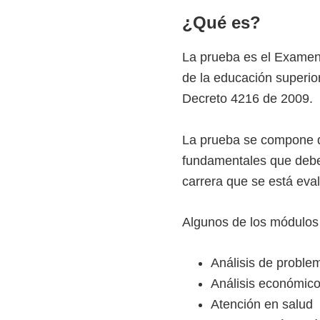
z
¿Qué es?
a
d
La prueba es el Examen 
a
de la educación superio
s
Decreto 4216 de 2009.
o
b
La prueba se compone d
r
fundamentales que debe 
e
carrera que se está eva
c
u
Algunos de los módulos
r
s
Análisis de proble
o
Análisis económic
s
Atención en salud
v