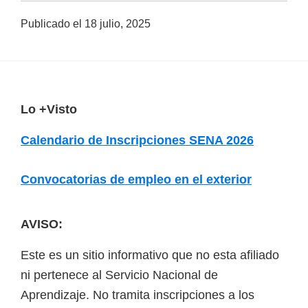
a
Publicado el
18 julio, 2025
d
a
s
o
F
Lo +Visto
b
o
r
Calendario de Inscripciones SENA 2026
o
e
t
c
Convocatorias de empleo en el exterior
e
u
r
r
AVISO:
s
Este es un sitio informativo que no esta afiliado
o
ni pertenece al Servicio Nacional de
s
Aprendizaje. No tramita inscripciones a los
v