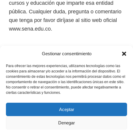
cursos y educación que imparte esa entidad
i
pública. Cualquier duda, pregunta o comentario
r
que tenga por favor diríjase al sitio web oficial
t
www.sena.edu.co.
u
a
l
Los derechos de autor de todas las marcas,
Gestionar consentimiento
e
nombres comerciales, marcas registradas, logos
s
e imágenes pertenecen a sus respectivos
Para ofrecer las mejores experiencias, utilizamos tecnologías como las
cookies para almacenar y/o acceder a la información del dispositivo. El
,
propietarios.
consentimiento de estas tecnologías nos permitirá procesar datos como el
t
comportamiento de navegación o las identificaciones únicas en este sitio.
No consentir o retirar el consentimiento, puede afectar negativamente a
é
Mapa del Sitio
ciertas características y funciones.
c
n
Aceptar
i
Denegar
c
Copyright © 2026 · Senaofertaeducativa.com ·
Política de