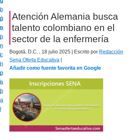
c
d
g
m
i
o
i
a
Atención Alemania busca
ó
p
n
c
talento colombiano en el
n
r
a
i
p
i
sector de la enfermería
ó
r
n
n
Bogotá, D.C. ,
18 julio 2025
| Escrito por
Redacción
i
c
e
Sena Oferta Educativa
|
n
i
s
Añadir como fuente favorita en Google
c
p
p
i
a
e
p
l
c
a
i
l
a
l
i
z