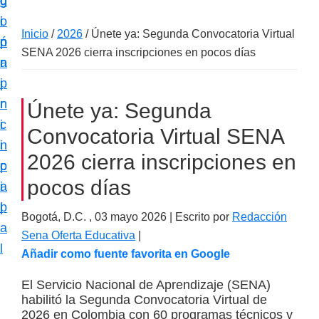
c
d
g
m
i
o
i
a
Inicio
/
2026
/
Únete ya: Segunda Convocatoria Virtual
ó
p
n
c
SENA 2026 cierra inscripciones en pocos días
n
r
a
i
p
i
ó
r
n
Únete ya: Segunda
n
i
c
e
Convocatoria Virtual SENA
n
i
s
2026 cierra inscripciones en
c
p
p
pocos días
i
a
e
p
l
c
Bogotá, D.C. ,
03 mayo 2026
| Escrito por
Redacción
a
i
Sena Oferta Educativa
|
l
Añadir como fuente favorita en Google
a
l
El Servicio Nacional de Aprendizaje (SENA)
i
habilitó la Segunda Convocatoria Virtual de
2026 en Colombia con 60 programas técnicos y
z