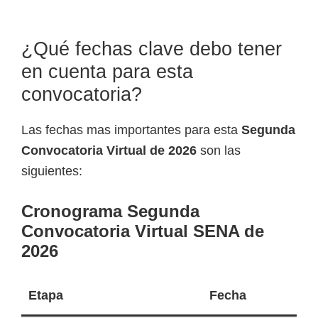
e
l
¿Qué fechas clave debo tener
S
en cuenta para esta
E
convocatoria?
N
A
Las fechas mas importantes para esta
Segunda
Convocatoria Virtual de 2026
son las
siguientes:
Cronograma Segunda
Convocatoria Virtual SENA de
2026
Etapa
Fecha