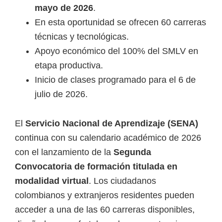
i
mayo de 2026
.
r
En esta oportunidad se ofrecen 60 carreras
t
técnicas y tecnológicas.
u
Apoyo económico del 100% del SMLV en
a
etapa productiva.
l
Inicio de clases programado para el 6 de
e
julio de 2026.
s
,
El
Servicio Nacional de Aprendizaje (SENA)
t
continua con su calendario académico de 2026
é
con el lanzamiento de la
Segunda
c
Convocatoria de formación titulada en
n
modalidad virtual
. Los ciudadanos
i
colombianos y extranjeros residentes pueden
c
acceder a una de las 60 carreras disponibles,