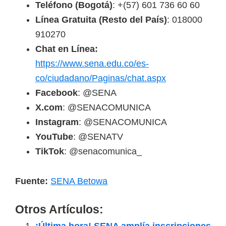
Teléfono (Bogotá)
: +(57) 601 736 60 60
Línea Gratuita (Resto del País)
: 018000
910270
Chat en Línea:
https://www.sena.edu.co/es-
co/ciudadano/Paginas/chat.aspx
Facebook
: @SENA
X.com
: @SENACOMUNICA
Instagram
: @SENACOMUNICA
YouTube
: @SENATV
TikTok
: @senacomunica_
Fuente:
SENA Betowa
Otros Artículos:
¡Última hora! SENA amplía inscripciones