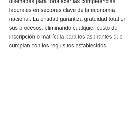
o
diseñadas para fortalecer las competencias
s
laborales en sectores clave de la economía
y
nacional. La entidad garantiza gratuidad total en
t
sus procesos, eliminando cualquier costo de
e
inscripción o matrícula para los aspirantes que
c
cumplan con los requisitos establecidos.
n
o
l
ó
g
i
c
o
s
d