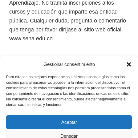
Aprendizaje. No tramita inscripciones a los
cursos y educación que imparte esa entidad
pública. Cualquier duda, pregunta o comentario
que tenga por favor diríjase al sitio web oficial
www.sena.edu.co.
Los derechos de autor de todas las marcas,
Gestionar consentimiento
nombres comerciales, marcas registradas, logos
e imágenes pertenecen a sus respectivos
Para ofrecer las mejores experiencias, utilizamos tecnologías como las
cookies para almacenar y/o acceder a la información del dispositivo. El
propietarios.
consentimiento de estas tecnologías nos permitirá procesar datos como el
comportamiento de navegación o las identificaciones únicas en este sitio.
No consentir o retirar el consentimiento, puede afectar negativamente a
Mapa del Sitio
ciertas características y funciones.
Aceptar
Denegar