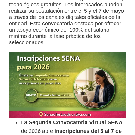
tecnológicos gratuitos. Los interesados pueden
a
realizar su postulación entre el 5 y el 7 de mayo
d
a través de los canales digitales oficiales de la
entidad. Esta convocatoria destaca por ofrecer
a
un apoyo económico del 100% del salario
s
mínimo durante la fase práctica de los
seleccionados.
o
b
r
e
c
u
r
s
o
s
La
Segunda Convocatoria Virtual SENA
v
de 2026 abre
inscripciones del 5 al 7 de