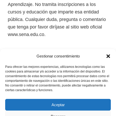
i
Aprendizaje. No tramita inscripciones a los
r
cursos y educación que imparte esa entidad
t
pública. Cualquier duda, pregunta o comentario
u
que tenga por favor diríjase al sitio web oficial
a
www.sena.edu.co.
l
e
Los derechos de autor de todas las marcas,
s
Gestionar consentimiento
nombres comerciales, marcas registradas, logos
,
e imágenes pertenecen a sus respectivos
Para ofrecer las mejores experiencias, utilizamos tecnologías como las
t
cookies para almacenar y/o acceder a la información del dispositivo. El
propietarios.
consentimiento de estas tecnologías nos permitirá procesar datos como el
é
comportamiento de navegación o las identificaciones únicas en este sitio.
No consentir o retirar el consentimiento, puede afectar negativamente a
c
Mapa del Sitio
ciertas características y funciones.
n
i
Aceptar
c