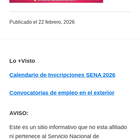
a
d
Publicado el
22 febrero, 2026
a
s
o
b
F
Lo +Visto
r
o
e
Calendario de Inscripciones SENA 2026
o
c
u
t
Convocatorias de empleo en el exterior
r
e
s
r
AVISO:
o
s
Este es un sitio informativo que no esta afiliado
v
ni pertenece al Servicio Nacional de