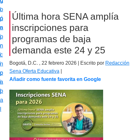
c
d
g
m
i
o
i
a
Última hora SENA amplía
ó
p
n
c
inscripciones para
n
r
a
i
p
i
programas de baja
ó
r
n
demanda este 24 y 25
n
i
c
e
Bogotá, D.C. ,
22 febrero 2026
| Escrito por
Redacción
n
i
s
Sena Oferta Educativa
|
c
p
p
Añadir como fuente favorita en Google
i
a
e
p
l
c
a
i
l
a
l
i
z