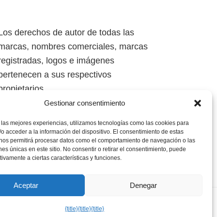
Los derechos de autor de todas las
marcas, nombres comerciales, marcas
registradas, logos e imágenes
pertenecen a sus respectivos
propietarios.
Gestionar consentimiento
Mapa del Sitio
 las mejores experiencias, utilizamos tecnologías como las cookies para
o acceder a la información del dispositivo. El consentimiento de estas
 nos permitirá procesar datos como el comportamiento de navegación o las
ones únicas en este sitio. No consentir o retirar el consentimiento, puede
tivamente a ciertas características y funciones.
Aceptar
Denegar
kies
·
Aviso Legal
{title}
{title}
{title}