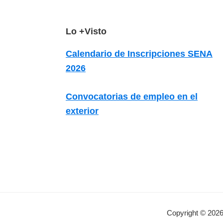
z
a
d
F
Lo +Visto
a
o
Calendario de Inscripciones SENA
s
o
2026
o
t
b
e
Convocatorias de empleo en el
r
r
exterior
e
c
u
r
s
o
s
Copyright © 2026
v