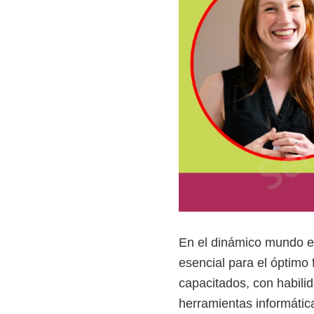
z
a
d
a
s
o
b
r
e
c
u
r
En el dinámico mundo em
s
esencial para el óptimo
o
capacitados, con habili
s
herramientas informáticas
v