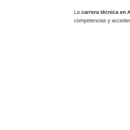
i
La
carrera técnica en 
r
competencias y acceder
t
u
a
l
e
s
,
t
é
c
n
i
c