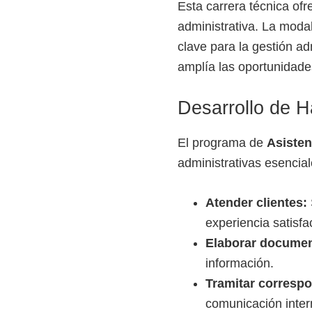
o
Esta carrera técnica of
s
administrativa. La modali
y
clave para la gestión ad
t
amplía las oportunidade
e
Desarrollo de H
c
n
El programa de
Asisten
o
administrativas esencial
l
ó
Atender clientes:
g
experiencia satisfac
i
Elaborar documen
c
información.
o
Tramitar corresp
s
comunicación inter
d