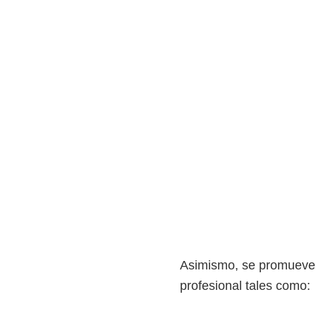
e
l
S
E
N
A
Asimismo, se promueve l
profesional tales como: