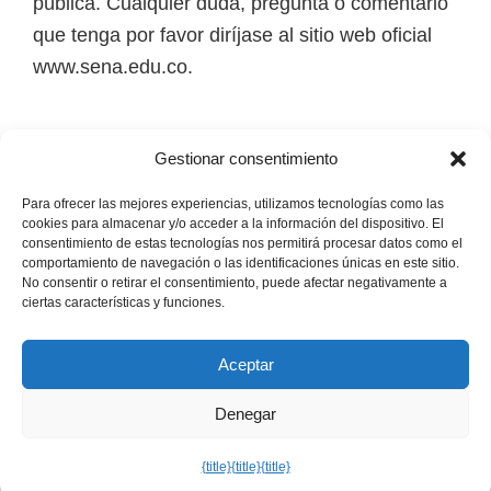
pública. Cualquier duda, pregunta o comentario
i
que tenga por favor diríjase al sitio web oficial
r
www.sena.edu.co.
t
u
a
Los derechos de autor de todas las marcas,
Gestionar consentimiento
l
nombres comerciales, marcas registradas, logos
e
e imágenes pertenecen a sus respectivos
Para ofrecer las mejores experiencias, utilizamos tecnologías como las
cookies para almacenar y/o acceder a la información del dispositivo. El
s
propietarios.
consentimiento de estas tecnologías nos permitirá procesar datos como el
comportamiento de navegación o las identificaciones únicas en este sitio.
,
No consentir o retirar el consentimiento, puede afectar negativamente a
Mapa del Sitio
t
ciertas características y funciones.
é
c
Aceptar
n
Denegar
i
Copyright © 2026 · Senaofertaeducativa.com ·
Política de
Privacidad
·
Política de Cookies
·
Aviso Legal
c
{title}
{title}
{title}