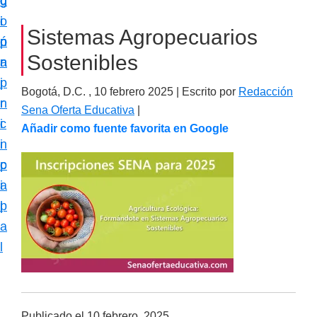
c
d
g
m
i
o
i
a
Sistemas Agropecuarios
ó
p
n
c
Sostenibles
n
r
a
i
p
i
ó
Bogotá, D.C. ,
10 febrero 2025
| Escrito por
Redacción
r
n
n
Sena Oferta Educativa
|
i
c
Añadir como fuente favorita en Google
e
n
i
s
c
p
p
i
a
e
p
l
c
a
i
l
a
l
i
z
Publicado el
10 febrero, 2025