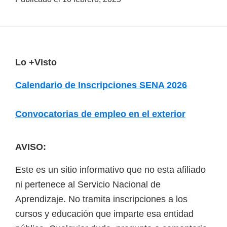
a
d
a
s
F
Lo +Visto
o
o
Calendario de Inscripciones SENA 2026
b
o
r
t
Convocatorias de empleo en el exterior
e
e
c
r
u
AVISO:
r
Este es un sitio informativo que no esta afiliado
s
ni pertenece al Servicio Nacional de
o
Aprendizaje. No tramita inscripciones a los
s
cursos y educación que imparte esa entidad
v