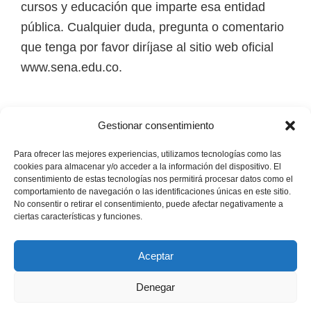
cursos y educación que imparte esa entidad
i
pública. Cualquier duda, pregunta o comentario
r
que tenga por favor diríjase al sitio web oficial
t
www.sena.edu.co.
u
a
l
Los derechos de autor de todas las marcas,
Gestionar consentimiento
e
nombres comerciales, marcas registradas, logos
s
e imágenes pertenecen a sus respectivos
Para ofrecer las mejores experiencias, utilizamos tecnologías como las
cookies para almacenar y/o acceder a la información del dispositivo. El
,
propietarios.
consentimiento de estas tecnologías nos permitirá procesar datos como el
t
comportamiento de navegación o las identificaciones únicas en este sitio.
No consentir o retirar el consentimiento, puede afectar negativamente a
é
Mapa del Sitio
ciertas características y funciones.
c
n
Aceptar
i
Denegar
c
Copyright © 2026 · Senaofertaeducativa.com ·
Política de