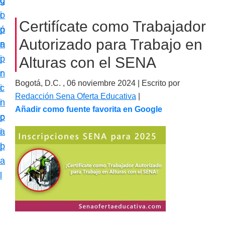
c
d
g
m
i
o
i
a
Certifícate como Trabajador
ó
p
n
c
Autorizado para Trabajo en
n
r
a
i
p
i
Alturas con el SENA
ó
r
n
n
Bogotá, D.C. ,
06 noviembre 2024
| Escrito por
i
c
e
Redacción Sena Oferta Educativa
|
n
i
s
Añadir como fuente favorita en Google
c
p
p
i
a
e
p
l
c
a
i
l
a
l
i
z