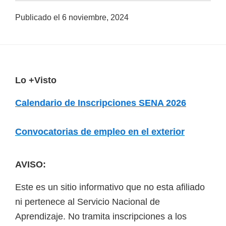
a
Publicado el
6 noviembre, 2024
d
a
s
o
F
Lo +Visto
b
o
r
Calendario de Inscripciones SENA 2026
o
e
t
c
Convocatorias de empleo en el exterior
e
u
r
r
AVISO:
s
Este es un sitio informativo que no esta afiliado
o
ni pertenece al Servicio Nacional de
s
Aprendizaje. No tramita inscripciones a los
v