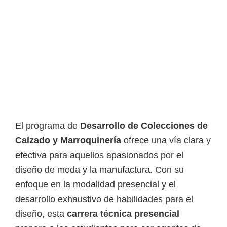
o
s
y
t
e
c
n
o
l
El programa de
Desarrollo de Colecciones de
ó
Calzado y Marroquinería
ofrece una vía clara y
g
efectiva para aquellos apasionados por el
i
diseño de moda y la manufactura. Con su
c
enfoque en la modalidad presencial y el
o
desarrollo exhaustivo de habilidades para el
s
diseño, esta
carrera técnica presencial
d