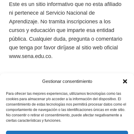
Este es un sitio informativo que no esta afiliado
ni pertenece al Servicio Nacional de
Aprendizaje. No tramita inscripciones a los
cursos y educación que imparte esa entidad
pública. Cualquier duda, pregunta o comentario
que tenga por favor diríjase al sitio web oficial
www.sena.edu.co.
Los derechos de autor de todas las marcas,
Gestionar consentimiento
nombres comerciales, marcas registradas, logos
e imágenes pertenecen a sus respectivos
Para ofrecer las mejores experiencias, utilizamos tecnologías como las
cookies para almacenar y/o acceder a la información del dispositivo. El
propietarios.
consentimiento de estas tecnologías nos permitirá procesar datos como el
comportamiento de navegación o las identificaciones únicas en este sitio.
No consentir o retirar el consentimiento, puede afectar negativamente a
Mapa del Sitio
ciertas características y funciones.