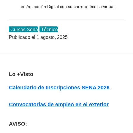
en Animación Digital con su carrera técnica virtual....
Cursos Sena
Técnico
Publicado el
1 agosto, 2025
F
Lo +Visto
o
Calendario de Inscripciones SENA 2026
o
t
Convocatorias de empleo en el exterior
e
r
AVISO: