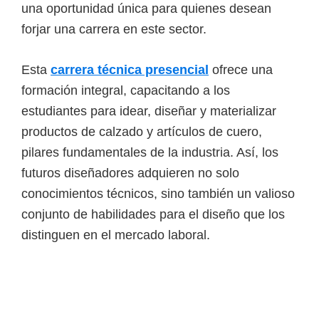
una oportunidad única para quienes desean
i
forjar una carrera en este sector.
r
t
Esta
carrera técnica presencial
ofrece una
u
formación integral, capacitando a los
a
estudiantes para idear, diseñar y materializar
l
productos de calzado y artículos de cuero,
e
pilares fundamentales de la industria. Así, los
s
futuros diseñadores adquieren no solo
,
conocimientos técnicos, sino también un valioso
t
conjunto de habilidades para el diseño que los
é
distinguen en el mercado laboral.
c
n
i
c