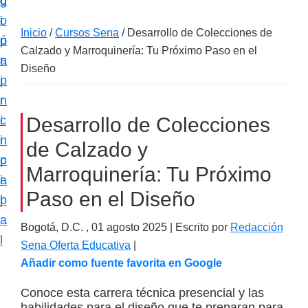
c
d
g
m
i
o
i
a
Inicio
/
Cursos Sena
/
Desarrollo de Colecciones de
ó
p
n
c
Calzado y Marroquinería: Tu Próximo Paso en el
n
r
a
i
Diseño
p
i
ó
r
n
n
i
c
Desarrollo de Colecciones
e
n
i
de Calzado y
s
c
p
p
Marroquinería: Tu Próximo
i
a
e
Paso en el Diseño
p
l
c
a
i
Bogotá, D.C. ,
01 agosto 2025
| Escrito por
Redacción
l
Sena Oferta Educativa
|
a
Añadir como fuente favorita en Google
l
i
Conoce esta carrera técnica presencial y las
z
habilidades para el diseño que te preparan para