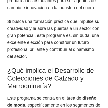
prepara a los estudiantes para ser agentes de
e
cambio e innovación en la industria del cuero.
l
S
Si busca una formación práctica que impulse su
E
creatividad y le abra las puertas a un sector con
N
gran potencial, este programa es, sin duda, una
A
excelente elección para construir un futuro
profesional brillante y contribuir al dinamismo
del sector.
¿Qué implica el Desarrollo de
Colecciones de Calzado y
Marroquinería?
Este programa se centra en el área de
diseño
de moda
, específicamente en los segmentos de