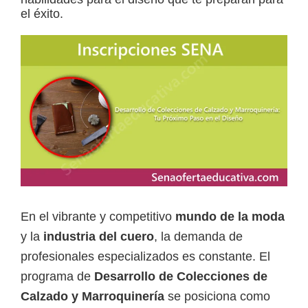
el éxito.
a
d
a
s
o
b
r
e
c
u
En el vibrante y competitivo
mundo de la moda
r
y la
industria del cuero
, la demanda de
s
profesionales especializados es constante. El
o
programa de
Desarrollo de Colecciones de
s
Calzado y Marroquinería
se posiciona como
v