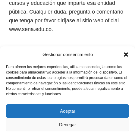
cursos y educación que imparte esa entidad
i
pública. Cualquier duda, pregunta o comentario
r
que tenga por favor diríjase al sitio web oficial
t
www.sena.edu.co.
u
a
l
Los derechos de autor de todas las marcas,
Gestionar consentimiento
e
nombres comerciales, marcas registradas, logos
s
e imágenes pertenecen a sus respectivos
Para ofrecer las mejores experiencias, utilizamos tecnologías como las
cookies para almacenar y/o acceder a la información del dispositivo. El
,
propietarios.
consentimiento de estas tecnologías nos permitirá procesar datos como el
t
comportamiento de navegación o las identificaciones únicas en este sitio.
No consentir o retirar el consentimiento, puede afectar negativamente a
é
Mapa del Sitio
ciertas características y funciones.
c
n
Aceptar
i
Denegar
c
Copyright © 2026 · Senaofertaeducativa.com ·
Política de