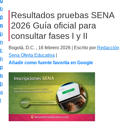
c
d
g
m
i
o
i
a
Resultados pruebas SENA
ó
p
n
c
2026 Guía oficial para
n
r
a
i
p
i
consultar fases I y II
ó
r
n
n
Bogotá, D.C. ,
16 febrero 2026
| Escrito por
Redacción
i
c
e
Sena Oferta Educativa
|
n
i
s
Añadir como fuente favorita en Google
c
p
p
i
a
e
p
l
c
a
i
l
a
l
i
z