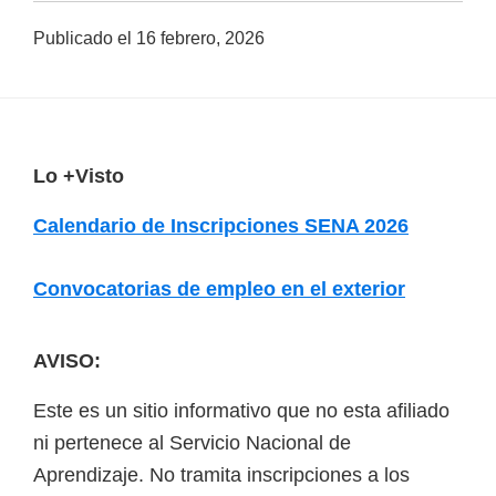
a
Publicado el
16 febrero, 2026
d
a
s
o
F
Lo +Visto
b
o
r
Calendario de Inscripciones SENA 2026
o
e
t
c
Convocatorias de empleo en el exterior
e
u
r
r
AVISO:
s
Este es un sitio informativo que no esta afiliado
o
ni pertenece al Servicio Nacional de
s
Aprendizaje. No tramita inscripciones a los
v