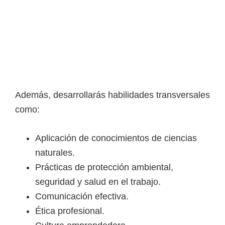
o
s
y
t
e
c
n
Además, desarrollarás habilidades transversales
o
como:
l
ó
Aplicación de conocimientos de ciencias
g
naturales.
i
Prácticas de protección ambiental,
c
seguridad y salud en el trabajo.
o
Comunicación efectiva.
s
Ética profesional.
d