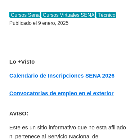
Cursos Sena
Cursos Virtuales SENA
Técnico
Publicado el
9 enero, 2025
F
Lo +Visto
o
Calendario de Inscripciones SENA 2026
o
t
Convocatorias de empleo en el exterior
e
r
AVISO:
Este es un sitio informativo que no esta afiliado
ni pertenece al Servicio Nacional de