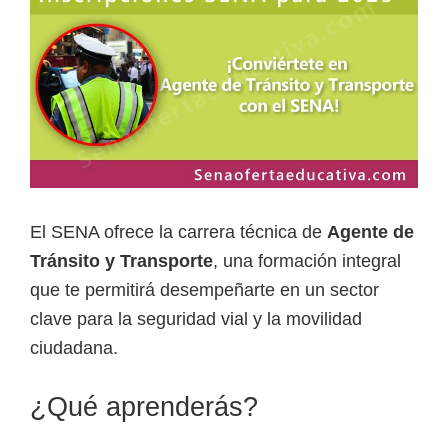
a
d
a
s
o
b
r
e
El SENA ofrece la carrera técnica de
Agente de
c
Tránsito y Transporte
, una formación integral
u
que te permitirá desempeñarte en un sector
r
clave para la seguridad vial y la movilidad
s
ciudadana.
o
¿Qué aprenderás?
s
v