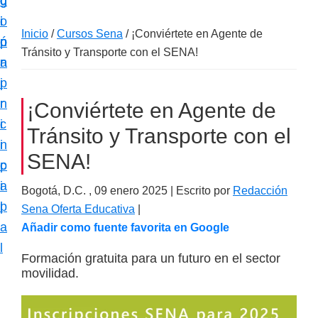
c
d
g
m
i
o
i
a
Inicio
/
Cursos Sena
/
¡Conviértete en Agente de
ó
p
n
c
Tránsito y Transporte con el SENA!
n
r
a
i
p
i
ó
r
n
¡Conviértete en Agente de
n
i
c
e
Tránsito y Transporte con el
n
i
s
SENA!
c
p
p
i
a
Bogotá, D.C. ,
09 enero 2025
| Escrito por
Redacción
e
p
l
Sena Oferta Educativa
|
c
a
Añadir como fuente favorita en Google
i
l
a
Formación gratuita para un futuro en el sector
movilidad.
l
i
z