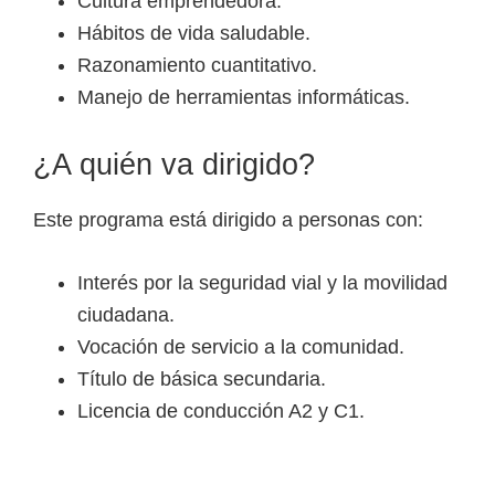
Cultura emprendedora.
e
Hábitos de vida saludable.
l
Razonamiento cuantitativo.
S
Manejo de herramientas informáticas.
E
N
¿A quién va dirigido?
A
Este programa está dirigido a personas con:
Interés por la seguridad vial y la movilidad
ciudadana.
Vocación de servicio a la comunidad.
Título de básica secundaria.
Licencia de conducción A2 y C1.