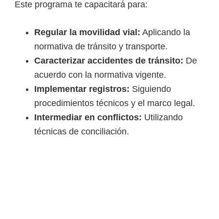
Este programa te capacitará para:
i
r
Regular la movilidad vial:
Aplicando la
t
normativa de tránsito y transporte.
u
Caracterizar accidentes de tránsito:
De
a
acuerdo con la normativa vigente.
l
Implementar registros:
Siguiendo
e
procedimientos técnicos y el marco legal.
s
Intermediar en conflictos:
Utilizando
,
técnicas de conciliación.
t
é
c
n
i
c