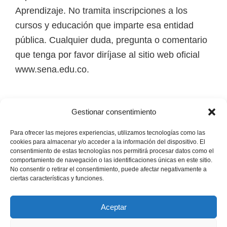
Aprendizaje. No tramita inscripciones a los
cursos y educación que imparte esa entidad
pública. Cualquier duda, pregunta o comentario
que tenga por favor diríjase al sitio web oficial
www.sena.edu.co.
Los derechos de autor de todas las marcas,
Gestionar consentimiento
nombres comerciales, marcas registradas, logos
e imágenes pertenecen a sus respectivos
Para ofrecer las mejores experiencias, utilizamos tecnologías como las
cookies para almacenar y/o acceder a la información del dispositivo. El
propietarios.
consentimiento de estas tecnologías nos permitirá procesar datos como el
comportamiento de navegación o las identificaciones únicas en este sitio.
No consentir o retirar el consentimiento, puede afectar negativamente a
Mapa del Sitio
ciertas características y funciones.
Aceptar