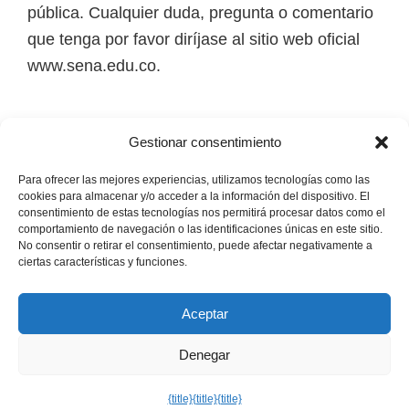
pública. Cualquier duda, pregunta o comentario
que tenga por favor diríjase al sitio web oficial
www.sena.edu.co.
Los derechos de autor de todas las marcas,
Gestionar consentimiento
nombres comerciales, marcas registradas, logos
e imágenes pertenecen a sus respectivos
Para ofrecer las mejores experiencias, utilizamos tecnologías como las
cookies para almacenar y/o acceder a la información del dispositivo. El
propietarios.
consentimiento de estas tecnologías nos permitirá procesar datos como el
comportamiento de navegación o las identificaciones únicas en este sitio.
No consentir o retirar el consentimiento, puede afectar negativamente a
Mapa del Sitio
ciertas características y funciones.
Aceptar
Denegar
Copyright © 2026 · Senaofertaeducativa.com ·
Política de
Privacidad
·
Política de Cookies
·
Aviso Legal
{title}
{title}
{title}