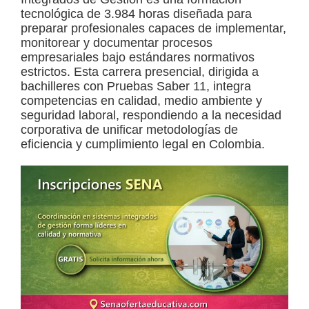
tecnológica de 3.984 horas diseñada para
a
preparar profesionales capaces de implementar,
d
monitorear y documentar procesos
empresariales bajo estándares normativos
a
estrictos. Esta carrera presencial, dirigida a
s
bachilleres con Pruebas Saber 11, integra
o
competencias en calidad, medio ambiente y
seguridad laboral, respondiendo a la necesidad
b
corporativa de unificar metodologías de
r
eficiencia y cumplimiento legal en Colombia.
e
c
u
r
s
o
s
v