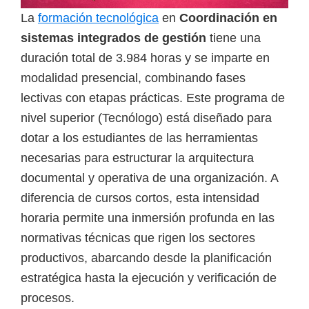
i
La
formación tecnológica
en
Coordinación en
r
sistemas integrados de gestión
tiene una
t
duración total de 3.984 horas y se imparte en
u
modalidad presencial, combinando fases
a
lectivas con etapas prácticas. Este programa de
l
nivel superior (Tecnólogo) está diseñado para
e
dotar a los estudiantes de las herramientas
s
necesarias para estructurar la arquitectura
,
documental y operativa de una organización. A
t
diferencia de cursos cortos, esta intensidad
é
horaria permite una inmersión profunda en las
c
normativas técnicas que rigen los sectores
n
productivos, abarcando desde la planificación
i
estratégica hasta la ejecución y verificación de
c
procesos.