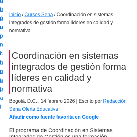
c
d
g
m
i
o
i
a
Inicio
/
Cursos Sena
/
Coordinación en sistemas
ó
p
n
c
integrados de gestión forma líderes en calidad y
n
r
a
i
normativa
p
i
ó
r
n
n
i
c
Coordinación en sistemas
e
n
i
integrados de gestión forma
s
c
p
p
líderes en calidad y
i
a
e
normativa
p
l
c
a
i
Bogotá, D.C. ,
14 febrero 2026
| Escrito por
Redacción
l
Sena Oferta Educativa
|
a
Añadir como fuente favorita en Google
l
i
El programa de Coordinación en Sistemas
z
Integrados de Gestión es una formación