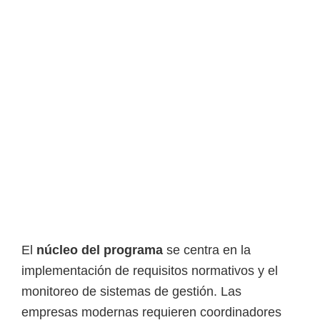
o
s
y
t
e
c
n
o
l
ó
g
i
c
El
núcleo del programa
se centra en la
o
implementación de requisitos normativos y el
s
monitoreo de sistemas de gestión. Las
d
empresas modernas requieren coordinadores