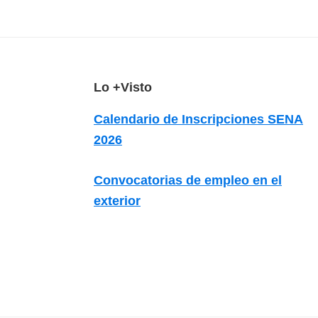
z
a
d
a
s
F
Lo +Visto
o
o
Calendario de Inscripciones SENA
b
o
2026
r
t
e
e
Convocatorias de empleo en el
c
r
exterior
u
r
s
o
s
v