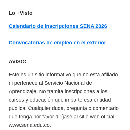
F
Lo +Visto
o
Calendario de Inscripciones SENA 2026
o
t
Convocatorias de empleo en el exterior
e
r
AVISO:
Este es un sitio informativo que no esta afiliado
ni pertenece al Servicio Nacional de
Aprendizaje. No tramita inscripciones a los
cursos y educación que imparte esa entidad
pública. Cualquier duda, pregunta o comentario
que tenga por favor diríjase al sitio web oficial
www.sena.edu.co.