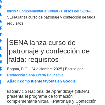
c
d
g
m
i
o
i
a
Inicio
/
Complementaria Virtual - Cursos del SENA
/
ó
p
n
c
SENA lanza curso de patronaje y confección de falda:
n
r
a
i
requisitos
p
i
ó
r
n
n
i
c
SENA lanza curso de
e
n
i
patronaje y confección de
s
c
p
p
falda: requisitos
i
a
e
p
l
Bogotá, D.C. ,
24 diciembre 2025
| Escrito por
c
a
Redacción Sena Oferta Educativa
|
i
Añadir como fuente favorita en Google
l
a
l
El Servicio Nacional de Aprendizaje (SENA)
presenta el programa de formación
i
complementaria virtual «Patronaje y Confección
z