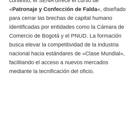
contexto, el SENA ofrece el curso de
i
«
Patronaje y Confección de Falda
«, diseñado
r
para cerrar las brechas de capital humano
t
identificadas por entidades como la Cámara de
u
Comercio de Bogotá y el PNUD. La formación
a
busca elevar la competitividad de la industria
l
nacional hacia estándares de «Clase Mundial»,
e
facilitando el acceso a nuevos mercados
s
mediante la tecnificación del oficio.
,
t
é
c
n
i
c