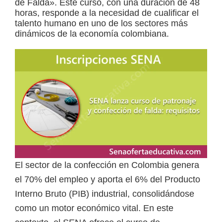
de Falda». Este curso, con una duración de 48
horas, responde a la necesidad de cualificar el
a
talento humano en uno de los sectores más
d
dinámicos de la economía colombiana.
a
s
o
b
r
e
c
u
r
El sector de la confección en Colombia genera
s
el 70% del empleo y aporta el 6% del Producto
o
Interno Bruto (PIB) industrial, consolidándose
s
como un motor económico vital. En este
v