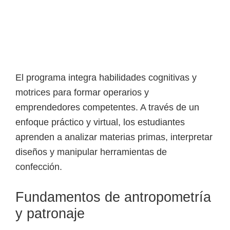
o
s
y
t
e
c
El programa integra habilidades cognitivas y
n
motrices para formar operarios y
o
emprendedores competentes. A través de un
l
enfoque práctico y virtual, los estudiantes
ó
aprenden a analizar materias primas, interpretar
g
diseños y manipular herramientas de
i
confección.
c
o
Fundamentos de antropometría
s
y patronaje
d