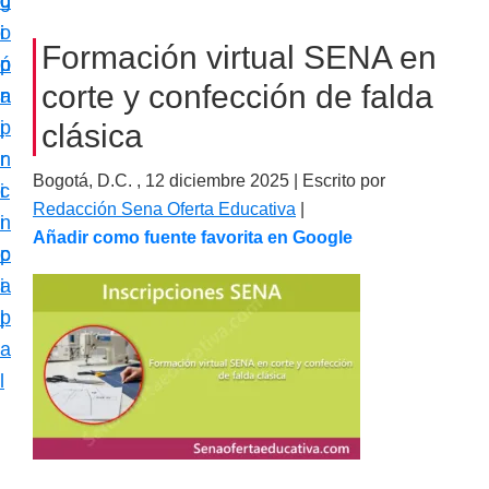
c
d
g
m
i
o
i
a
Formación virtual SENA en
ó
p
n
c
corte y confección de falda
n
r
a
i
p
i
clásica
ó
r
n
n
Bogotá, D.C. ,
12 diciembre 2025
| Escrito por
i
c
e
Redacción Sena Oferta Educativa
|
n
i
s
Añadir como fuente favorita en Google
c
p
p
i
a
e
p
l
c
a
i
l
a
l
i
z