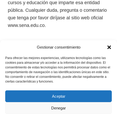
cursos y educación que imparte esa entidad
i
pública. Cualquier duda, pregunta o comentario
r
que tenga por favor diríjase al sitio web oficial
t
www.sena.edu.co.
u
a
l
Los derechos de autor de todas las marcas,
Gestionar consentimiento
e
nombres comerciales, marcas registradas, logos
s
e imágenes pertenecen a sus respectivos
Para ofrecer las mejores experiencias, utilizamos tecnologías como las
cookies para almacenar y/o acceder a la información del dispositivo. El
,
propietarios.
consentimiento de estas tecnologías nos permitirá procesar datos como el
t
comportamiento de navegación o las identificaciones únicas en este sitio.
No consentir o retirar el consentimiento, puede afectar negativamente a
é
Mapa del Sitio
ciertas características y funciones.
c
n
Aceptar
i
Denegar
c
Copyright © 2026 · Senaofertaeducativa.com ·
Política de