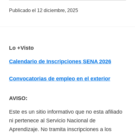
a
Publicado el
12 diciembre, 2025
d
a
s
o
F
Lo +Visto
b
o
r
Calendario de Inscripciones SENA 2026
o
e
t
c
Convocatorias de empleo en el exterior
e
u
r
r
AVISO:
s
Este es un sitio informativo que no esta afiliado
o
ni pertenece al Servicio Nacional de
s
Aprendizaje. No tramita inscripciones a los
v