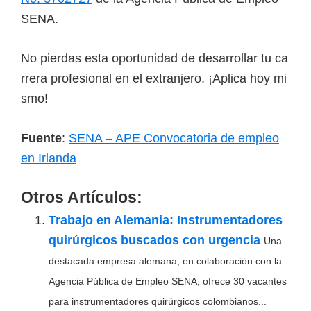
SENA.
N
o
p
i
e
r
d
a
s
e
s
t
a
o
p
o
r
t
u
n
i
d
a
d
d
e
d
e
s
a
r
r
o
l
l
a
r
t
u
c
a
r
r
e
r
a
p
r
o
f
e
s
i
o
n
a
l
e
n
e
l
e
x
t
r
a
n
j
e
r
o
.
¡
A
p
l
i
c
a
h
o
y
m
i
s
m
o
!
Fuente
:
SENA – APE Convocatoria de empleo
en Irlanda
Otros Artículos:
Trabajo en Alemania: Instrumentadores
quirúrgicos buscados con urgencia
Una
destacada empresa alemana, en colaboración con la
Agencia Pública de Empleo SENA, ofrece 30 vacantes
para instrumentadores quirúrgicos colombianos...