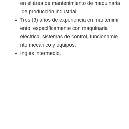
en el área de mantenimiento de maquinaria
i
de producción industrial.
r
Tres (3) años de experiencia en mantenimi
t
ento, específicamente con maquinaria
u
eléctrica, sistemas de control, funcionamie
a
nto mecánico y equipos.
l
Inglés intermedio.
e
s
,
t
é
c
n
i
c