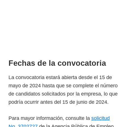
F
e
c
h
a
s
d
e
l
a
c
o
n
v
o
c
a
t
o
r
i
a
La convocatoria estará abierta desde el 15 de
mayo de 2024 hasta que se complete el número
de candidatos solicitados por la empresa, lo que
podría ocurrir antes del 15 de junio de 2024.
P
a
r
a
m
a
y
o
r
i
n
f
o
r
m
a
c
i
ó
n
,
consulte la
solicitud
No. 3702727
de la Agencia Pública de Empleo