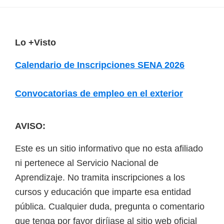
F
Lo +Visto
o
Calendario de Inscripciones SENA 2026
o
t
Convocatorias de empleo en el exterior
e
r
AVISO:
Este es un sitio informativo que no esta afiliado
ni pertenece al Servicio Nacional de
Aprendizaje. No tramita inscripciones a los
cursos y educación que imparte esa entidad
pública. Cualquier duda, pregunta o comentario
que tenga por favor diríjase al sitio web oficial