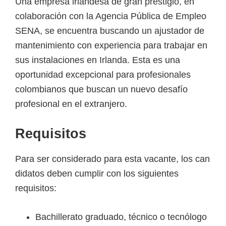
Una empresa irlandesa de gran prestigio, en
a
colaboración con la Agencia Pública de Empleo
d
SENA, se encuentra buscando un ajustador de
a
mantenimiento con experiencia para trabajar en
s
sus instalaciones en Irlanda. Esta es una
o
oportunidad excepcional para profesionales
b
colombianos que buscan un nuevo desafío
r
profesional en el extranjero.
e
c
R
e
q
u
i
s
i
t
o
s
u
Para ser considerado para esta vacante, los can
r
didatos deben cumplir con los siguientes
s
requisitos:
o
s
Bachillerato graduado, técnico o tecnólogo
v