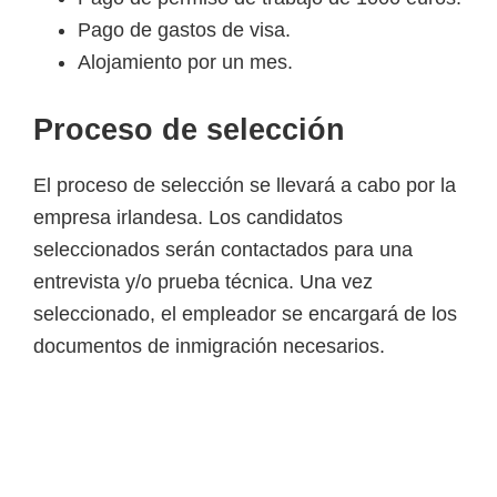
e
P
a
g
o
d
e
g
a
s
t
o
s
d
e
v
i
s
a
.
l
A
l
o
j
a
m
i
e
n
t
o
p
o
r
u
n
m
e
s
.
S
E
P
r
o
c
e
s
o
d
e
s
e
l
e
c
c
i
ó
n
N
A
El proceso de selección se llevará a cabo por la
empresa irlandesa. Los candidatos
seleccionados serán contactados para una
entrevista y/o prueba técnica. Una vez
seleccionado, el empleador se encargará de los
documentos de inmigración necesarios.