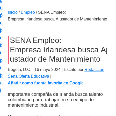
c
d
g
m
i
o
i
a
Inicio
/
Empleo
/
SENA Empleo:
ó
p
n
c
Empresa Irlandesa busca Ajustador de Mantenimiento
n
r
a
i
p
i
ó
r
n
SENA Empleo:
n
i
c
e
Empresa Irlandesa busca Aj
n
i
s
ustador de Mantenimiento
c
p
p
i
a
Bogotá, D.C. ,
16 mayo 2024
| Escrito por
Redacción
e
p
l
Sena Oferta Educativa
|
c
a
Añadir como fuente favorita en Google
i
l
a
Importante compañía de Irlanda busca talento
colombiano para trabajar en su equipo de
l
mantenimiento industrial.
i
z