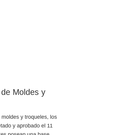
n de Moldes y
 moldes y troqueles, los
etado y aprobado el 11
ntes posean una base