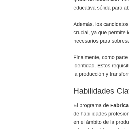
e
educativa sólida para a
l
S
Además, los candidatos 
E
crucial, ya que permite 
N
necesarios para sobres
A
Finalmente, como parte 
identidad. Estos requisi
la producción y transfo
Habilidades Cla
El programa de
Fabrica
de habilidades profesion
en el ámbito de la prod