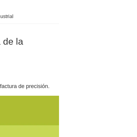
strial
 de la
actura de precisión.