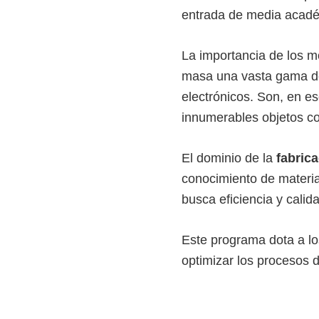
i
entrada de media acadé
r
La importancia de los m
t
masa una vasta gama de
u
electrónicos. Son, en es
a
innumerables objetos co
l
e
El dominio de la
fabric
s
conocimiento de materia
,
busca eficiencia y calid
t
é
Este programa dota a lo
c
optimizar los procesos 
n
i
c