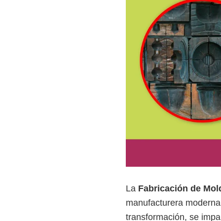
z
a
d
a
s
o
b
r
e
c
u
r
s
o
La
Fabricación de Mol
s
manufacturera moderna
v
transformación, se impar