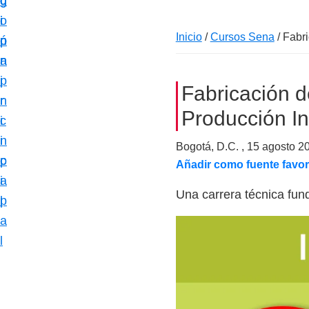
c
d
g
m
i
o
i
a
Inicio
/
Cursos Sena
/
Fabri
ó
p
n
c
n
r
a
i
p
i
Fabricación d
ó
r
n
n
Producción In
i
c
e
n
i
Bogotá, D.C. ,
15 agosto 2
s
c
p
Añadir como fuente favor
p
i
a
e
Una carrera técnica fun
p
l
c
a
i
l
a
l
i