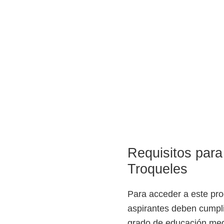
o
s
y
t
e
c
n
o
l
ó
g
Requisitos para
i
Troqueles
c
o
Para acceder a este pr
s
aspirantes deben cumpli
d
grado de educación medi