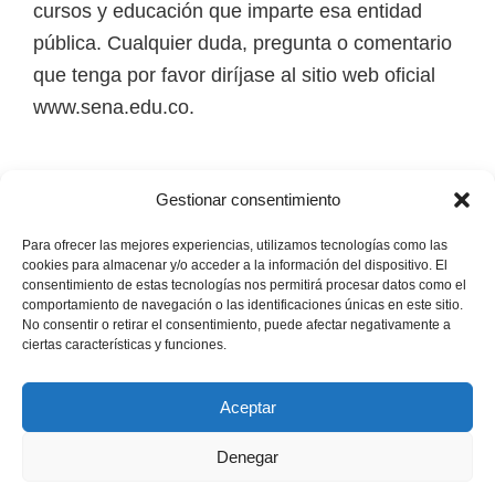
cursos y educación que imparte esa entidad
i
pública. Cualquier duda, pregunta o comentario
r
que tenga por favor diríjase al sitio web oficial
t
www.sena.edu.co.
u
a
l
Los derechos de autor de todas las marcas,
Gestionar consentimiento
e
nombres comerciales, marcas registradas, logos
s
e imágenes pertenecen a sus respectivos
Para ofrecer las mejores experiencias, utilizamos tecnologías como las
cookies para almacenar y/o acceder a la información del dispositivo. El
,
propietarios.
consentimiento de estas tecnologías nos permitirá procesar datos como el
t
comportamiento de navegación o las identificaciones únicas en este sitio.
No consentir o retirar el consentimiento, puede afectar negativamente a
é
Mapa del Sitio
ciertas características y funciones.
c
n
Aceptar
i
Denegar
c
Copyright © 2026 · Senaofertaeducativa.com ·
Política de