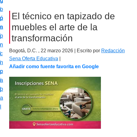
c
d
g
m
i
o
i
a
El técnico en tapizado de
ó
p
n
c
muebles el arte de la
n
r
a
i
p
i
transformación
ó
r
n
n
Bogotá, D.C. ,
22 marzo 2026
| Escrito por
Redacción
i
c
e
Sena Oferta Educativa
|
n
i
s
Añadir como fuente favorita en Google
c
p
p
i
a
e
p
l
c
a
i
l
a
l
i
z