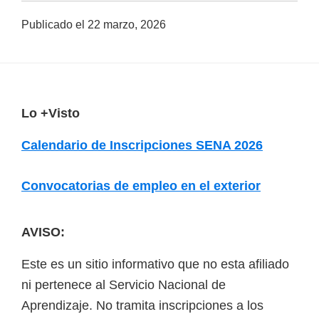
a
Publicado el
22 marzo, 2026
d
a
s
o
F
Lo +Visto
b
o
r
Calendario de Inscripciones SENA 2026
o
e
t
c
Convocatorias de empleo en el exterior
e
u
r
r
AVISO:
s
Este es un sitio informativo que no esta afiliado
o
ni pertenece al Servicio Nacional de
s
Aprendizaje. No tramita inscripciones a los
v