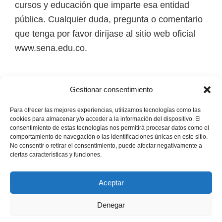
cursos y educación que imparte esa entidad
i
pública. Cualquier duda, pregunta o comentario
r
que tenga por favor diríjase al sitio web oficial
t
www.sena.edu.co.
u
a
l
Los derechos de autor de todas las marcas,
Gestionar consentimiento
e
nombres comerciales, marcas registradas, logos
s
e imágenes pertenecen a sus respectivos
Para ofrecer las mejores experiencias, utilizamos tecnologías como las
cookies para almacenar y/o acceder a la información del dispositivo. El
,
propietarios.
consentimiento de estas tecnologías nos permitirá procesar datos como el
t
comportamiento de navegación o las identificaciones únicas en este sitio.
No consentir o retirar el consentimiento, puede afectar negativamente a
é
Mapa del Sitio
ciertas características y funciones.
c
n
Aceptar
i
Denegar
c
Copyright © 2026 · Senaofertaeducativa.com ·
Política de