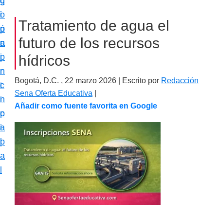
c
d
g
m
i
o
i
a
Tratamiento de agua el
ó
p
n
c
futuro de los recursos
n
r
a
i
p
i
hídricos
ó
r
n
n
Bogotá, D.C. ,
22 marzo 2026
| Escrito por
Redacción
i
c
e
Sena Oferta Educativa
|
n
i
s
Añadir como fuente favorita en Google
c
p
p
i
a
e
p
l
c
a
i
l
a
l
i
z