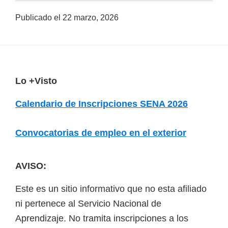
a
Publicado el
22 marzo, 2026
d
a
s
o
F
Lo +Visto
b
o
r
Calendario de Inscripciones SENA 2026
o
e
t
c
Convocatorias de empleo en el exterior
e
u
r
r
AVISO:
s
Este es un sitio informativo que no esta afiliado
o
ni pertenece al Servicio Nacional de
s
Aprendizaje. No tramita inscripciones a los
v