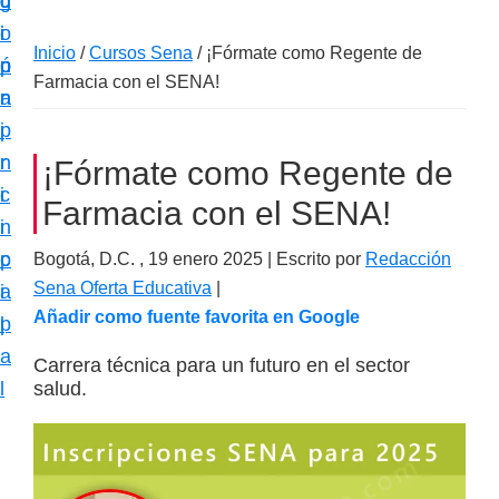
c
d
g
m
i
o
i
a
Inicio
/
Cursos Sena
/
¡Fórmate como Regente de
ó
p
n
c
Farmacia con el SENA!
n
r
a
i
p
i
ó
r
n
¡Fórmate como Regente de
n
i
c
e
Farmacia con el SENA!
n
i
s
c
p
Bogotá, D.C. ,
19 enero 2025
| Escrito por
Redacción
p
Sena Oferta Educativa
|
i
a
e
Añadir como fuente favorita en Google
p
l
c
a
Carrera técnica para un futuro en el sector
i
l
salud.
a
l
i
z