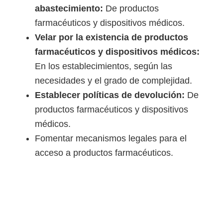
o
abastecimiento:
De productos
s
farmacéuticos y dispositivos médicos.
y
Velar por la existencia de productos
t
farmacéuticos y dispositivos médicos:
e
En los establecimientos, según las
c
necesidades y el grado de complejidad.
n
Establecer políticas de devolución:
De
o
productos farmacéuticos y dispositivos
l
médicos.
ó
Fomentar mecanismos legales para el
g
acceso a productos farmacéuticos.
i
c
o
s
d