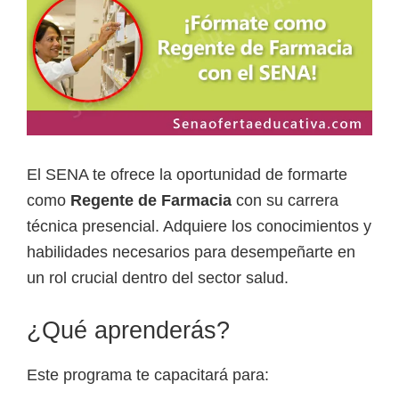
a
d
a
s
o
b
El SENA te ofrece la oportunidad de formarte
r
como
Regente de Farmacia
con su carrera
e
técnica presencial. Adquiere los conocimientos y
c
habilidades necesarios para desempeñarte en
u
un rol crucial dentro del sector salud.
r
s
¿Qué aprenderás?
o
s
Este programa te capacitará para:
v