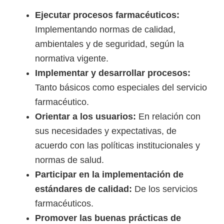
i
Ejecutar procesos farmacéuticos:
r
Implementando normas de calidad,
t
ambientales y de seguridad, según la
u
normativa vigente.
a
Implementar y desarrollar procesos:
l
Tanto básicos como especiales del servicio
e
farmacéutico.
s
Orientar a los usuarios:
En relación con
,
sus necesidades y expectativas, de
t
acuerdo con las políticas institucionales y
é
normas de salud.
c
Participar en la implementación de
n
estándares de calidad:
De los servicios
i
farmacéuticos.
c
Promover las buenas prácticas de