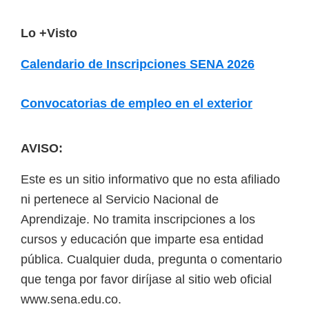
F
Lo +Visto
o
Calendario de Inscripciones SENA 2026
o
t
Convocatorias de empleo en el exterior
e
r
AVISO:
Este es un sitio informativo que no esta afiliado
ni pertenece al Servicio Nacional de
Aprendizaje. No tramita inscripciones a los
cursos y educación que imparte esa entidad
pública. Cualquier duda, pregunta o comentario
que tenga por favor diríjase al sitio web oficial
www.sena.edu.co.