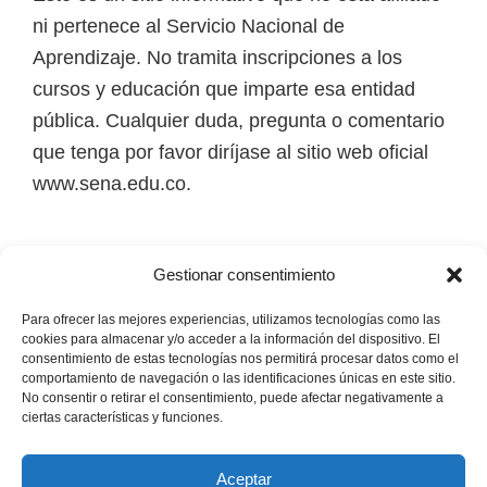
i
ni pertenece al Servicio Nacional de
r
Aprendizaje. No tramita inscripciones a los
t
cursos y educación que imparte esa entidad
u
pública. Cualquier duda, pregunta o comentario
a
que tenga por favor diríjase al sitio web oficial
l
www.sena.edu.co.
e
s
Los derechos de autor de todas las marcas,
,
Gestionar consentimiento
nombres comerciales, marcas registradas, logos
t
e imágenes pertenecen a sus respectivos
Para ofrecer las mejores experiencias, utilizamos tecnologías como las
é
cookies para almacenar y/o acceder a la información del dispositivo. El
propietarios.
consentimiento de estas tecnologías nos permitirá procesar datos como el
c
comportamiento de navegación o las identificaciones únicas en este sitio.
n
No consentir o retirar el consentimiento, puede afectar negativamente a
Mapa del Sitio
ciertas características y funciones.
i
c
Aceptar