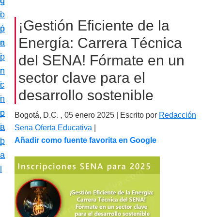
c
d
g
m
i
o
i
a
¡Gestión Eficiente de la
ó
p
n
c
Energía: Carrera Técnica
n
r
a
i
p
i
del SENA! Fórmate en un
ó
r
n
sector clave para el
n
i
c
e
desarrollo sostenible
n
i
s
c
p
Bogotá, D.C. ,
05 enero 2025
| Escrito por
Redacción
p
i
a
Sena Oferta Educativa
|
e
p
l
Añadir como fuente favorita en Google
c
a
i
l
a
l
i
z