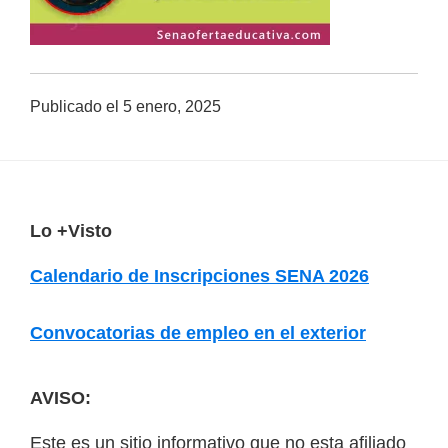
a
d
a
Publicado el
5 enero, 2025
s
o
b
r
e
F
Lo +Visto
c
o
Calendario de Inscripciones SENA 2026
u
o
r
t
Convocatorias de empleo en el exterior
s
e
o
r
AVISO:
s
v
Este es un sitio informativo que no esta afiliado