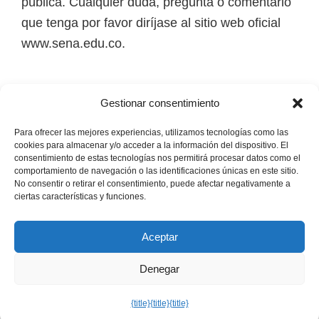
pública. Cualquier duda, pregunta o comentario
i
que tenga por favor diríjase al sitio web oficial
r
www.sena.edu.co.
t
u
a
Los derechos de autor de todas las marcas,
Gestionar consentimiento
l
nombres comerciales, marcas registradas, logos
e
e imágenes pertenecen a sus respectivos
Para ofrecer las mejores experiencias, utilizamos tecnologías como las
cookies para almacenar y/o acceder a la información del dispositivo. El
s
propietarios.
consentimiento de estas tecnologías nos permitirá procesar datos como el
comportamiento de navegación o las identificaciones únicas en este sitio.
,
No consentir o retirar el consentimiento, puede afectar negativamente a
Mapa del Sitio
t
ciertas características y funciones.
é
c
Aceptar
n
Denegar
i
Copyright © 2026 · Senaofertaeducativa.com ·
Política de
Privacidad
·
Política de Cookies
·
Aviso Legal
c
{title}
{title}
{title}