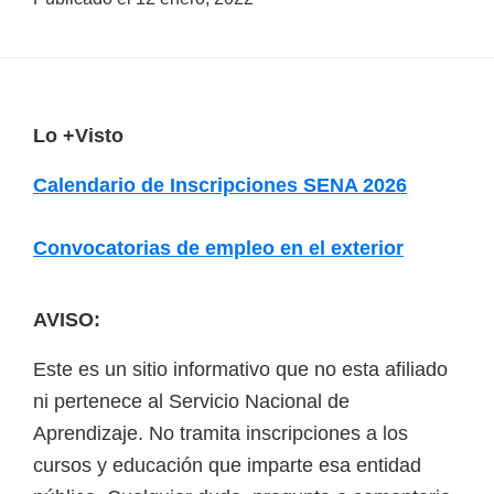
a
d
a
s
F
Lo +Visto
o
o
Calendario de Inscripciones SENA 2026
b
o
r
t
Convocatorias de empleo en el exterior
e
e
c
r
u
AVISO:
r
Este es un sitio informativo que no esta afiliado
s
ni pertenece al Servicio Nacional de
o
Aprendizaje. No tramita inscripciones a los
s
cursos y educación que imparte esa entidad
v