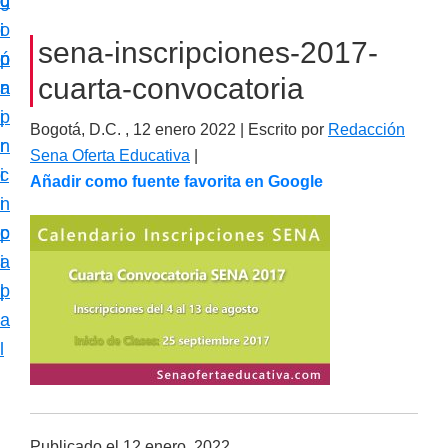
c
d
g
m
i
o
i
a
sena-inscripciones-2017-
ó
p
n
c
cuarta-convocatoria
n
r
a
i
p
i
ó
Bogotá, D.C. ,
12 enero 2022
| Escrito por
Redacción
r
n
n
Sena Oferta Educativa
|
i
c
Añadir como fuente favorita en Google
e
n
i
s
c
p
p
i
a
e
p
l
c
a
i
l
a
l
i
z
Publicado el
12 enero, 2022