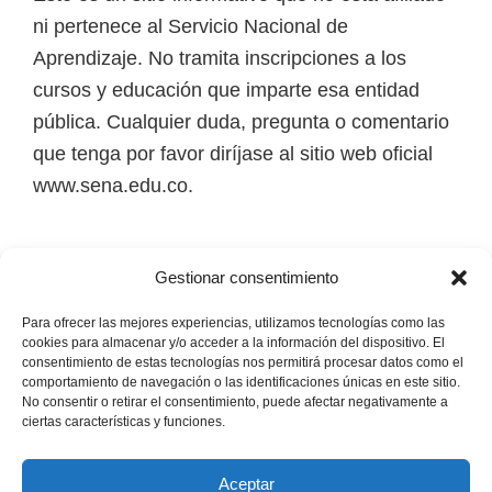
i
ni pertenece al Servicio Nacional de
r
Aprendizaje. No tramita inscripciones a los
t
cursos y educación que imparte esa entidad
u
pública. Cualquier duda, pregunta o comentario
a
que tenga por favor diríjase al sitio web oficial
l
www.sena.edu.co.
e
s
Los derechos de autor de todas las marcas,
,
Gestionar consentimiento
nombres comerciales, marcas registradas, logos
t
e imágenes pertenecen a sus respectivos
Para ofrecer las mejores experiencias, utilizamos tecnologías como las
é
cookies para almacenar y/o acceder a la información del dispositivo. El
propietarios.
consentimiento de estas tecnologías nos permitirá procesar datos como el
c
comportamiento de navegación o las identificaciones únicas en este sitio.
n
No consentir o retirar el consentimiento, puede afectar negativamente a
Mapa del Sitio
ciertas características y funciones.
i
c
Aceptar