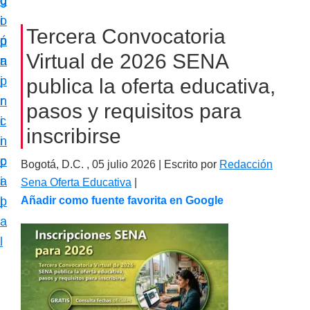
c
d
g
m
i
o
i
a
Tercera Convocatoria
ó
p
n
c
Virtual de 2026 SENA
n
r
a
i
p
i
publica la oferta educativa,
ó
r
n
pasos y requisitos para
n
i
c
e
inscribirse
n
i
s
c
p
Bogotá, D.C. ,
05 julio 2026
| Escrito por
Redacción
p
i
a
Sena Oferta Educativa
|
e
p
l
Añadir como fuente favorita en Google
c
a
i
l
a
l
i
z