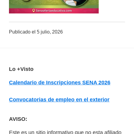
a
d
a
Publicado el
5 julio, 2026
s
o
b
r
e
F
Lo +Visto
c
o
Calendario de Inscripciones SENA 2026
u
o
r
t
Convocatorias de empleo en el exterior
s
e
o
r
AVISO:
s
v
Este es un sitio informativo que no esta afiliado