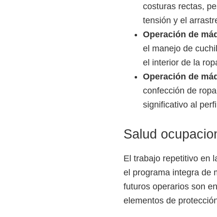
costuras rectas, p
e
tensión y el arrastr
l
Operación de máqu
S
el manejo de cuchi
E
el interior de la ro
N
Operación de máq
A
confección de ropa 
significativo al per
Salud ocupacion
El trabajo repetitivo en
el programa integra de 
futuros operarios son e
elementos de protección 