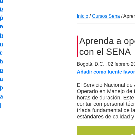
c
d
g
m
i
o
i
a
Inicio
/
Cursos Sena
/
Apren
ó
p
n
c
n
r
a
i
p
i
Aprenda a ope
ó
r
n
n
con el SENA
i
c
e
n
i
Bogotá, D.C. ,
02 febrero 2
s
c
p
Añadir como fuente favor
p
i
a
e
El Servicio Nacional de
p
l
Operario en Manejo de M
c
a
horas de duración. Este 
i
contar con personal téc
l
a
tríada fundamental de la
estándares de calidad y 
l
i