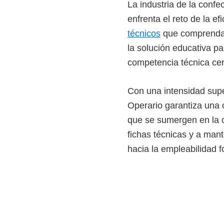
La industria de la conf
i
enfrenta el reto de la e
r
técnicos
que comprendan 
t
la solución educativa pa
u
competencia técnica cert
a
l
Con una intensidad sup
e
Operario garantiza una 
s
que se sumergen en la cu
,
fichas técnicas y a mant
t
hacia la empleabilidad 
é
c
n
i
c