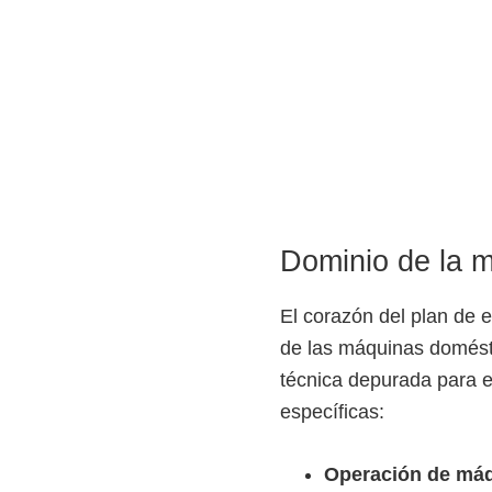
o
s
y
t
e
c
n
o
Dominio de la m
l
ó
El corazón del plan de e
g
de las máquinas domésti
i
técnica depurada para ev
c
específicas:
o
s
Operación de máq
d