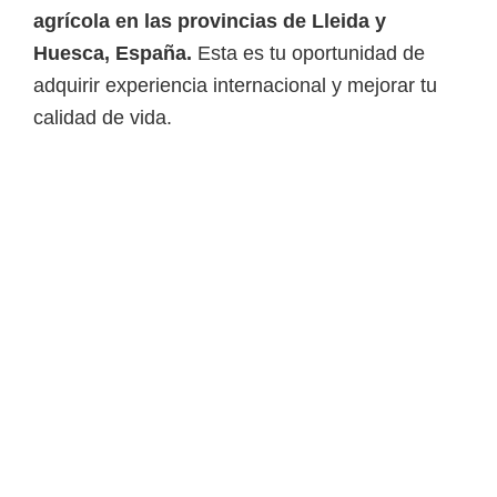
i
agrícola en las provincias de Lleida y
r
Huesca, España.
Esta es tu oportunidad de
t
adquirir experiencia internacional y mejorar tu
u
calidad de vida.
a
l
e
s
,
t
é
c
n
i
c