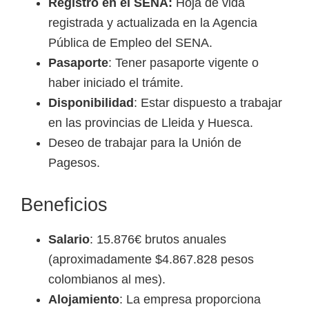
Registro en el SENA:
Hoja de vida
e
registrada y actualizada en la Agencia
l
Pública de Empleo del SENA.
S
Pasaporte
: Tener pasaporte vigente o
E
haber iniciado el trámite.
N
Disponibilidad
: Estar dispuesto a trabajar
A
en las provincias de Lleida y Huesca.
Deseo de trabajar para la Unión de
Pagesos.
Beneficios
Salario
: 15.876€ brutos anuales
(aproximadamente $4.867.828 pesos
colombianos al mes).
Alojamiento
: La empresa proporciona