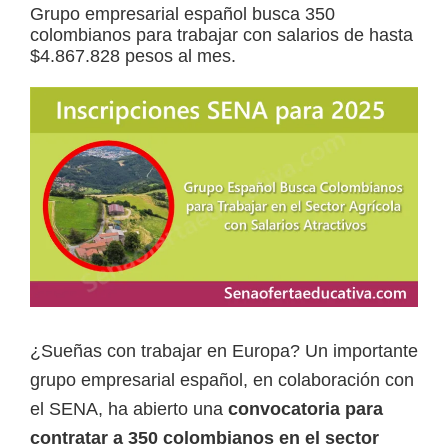
Grupo empresarial español busca 350
a
colombianos para trabajar con salarios de hasta
d
$4.867.828 pesos al mes.
a
s
o
b
r
e
c
u
r
s
¿Sueñas con trabajar en Europa? Un importante
o
grupo empresarial español, en colaboración con
s
el SENA, ha abierto una
convocatoria para
v
contratar a 350 colombianos en el sector