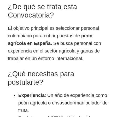
o
¿De qué se trata esta
s
Convocatoria?
y
t
El objetivo principal es seleccionar personal
e
colombiano para cubrir puestos de
peón
c
agrícola en España.
Se busca personal con
n
experiencia en el sector agrícola y ganas de
o
trabajar en un entorno internacional.
l
ó
¿Qué necesitas para
g
postularte?
i
c
Experiencia
: Un año de experiencia como
o
peón agrícola o envasador/manipulador de
s
fruta.
d