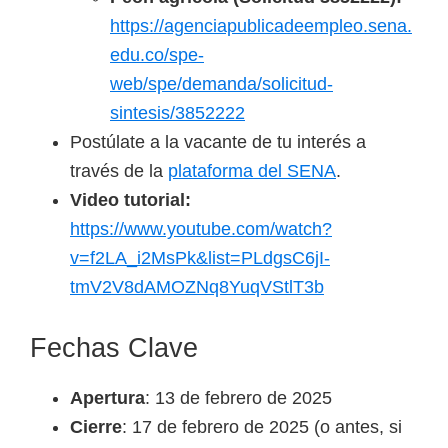
https://agenciapublicadeempleo.sena.
edu.co/spe-
web/spe/demanda/solicitud-
sintesis/3852222
Postúlate a la vacante de tu interés a
través de la
plataforma del SENA
.
Video tutorial:
https://www.youtube.com/watch?
v=f2LA_i2MsPk&list=PLdgsC6jI-
tmV2V8dAMOZNq8YuqVStlT3b
Fechas Clave
Apertura
: 13 de febrero de 2025
Cierre
: 17 de febrero de 2025 (o antes, si