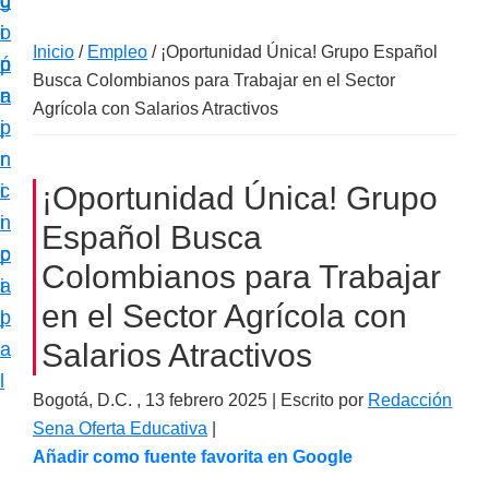
c
d
g
m
i
o
i
a
Inicio
/
Empleo
/
¡Oportunidad Única! Grupo Español
ó
p
n
c
Busca Colombianos para Trabajar en el Sector
n
r
a
i
Agrícola con Salarios Atractivos
p
i
ó
r
n
n
i
c
¡Oportunidad Única! Grupo
e
n
i
Español Busca
s
c
p
p
Colombianos para Trabajar
i
a
e
en el Sector Agrícola con
p
l
c
Salarios Atractivos
a
i
l
a
Bogotá, D.C. ,
13 febrero 2025
| Escrito por
Redacción
l
Sena Oferta Educativa
|
i
Añadir como fuente favorita en Google
z