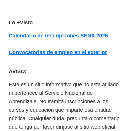
F
Lo +Visto
o
Calendario de Inscripciones SENA 2026
o
t
Convocatorias de empleo en el exterior
e
r
AVISO:
Este es un sitio informativo que no esta afiliado
ni pertenece al Servicio Nacional de
Aprendizaje. No tramita inscripciones a los
cursos y educación que imparte esa entidad
pública. Cualquier duda, pregunta o comentario
que tenga por favor diríjase al sitio web oficial