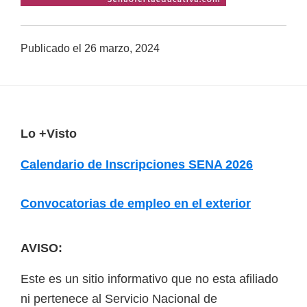
a
d
Publicado el
26 marzo, 2024
a
s
o
b
F
Lo +Visto
r
o
e
Calendario de Inscripciones SENA 2026
o
c
u
t
Convocatorias de empleo en el exterior
r
e
s
r
AVISO:
o
s
Este es un sitio informativo que no esta afiliado
v
ni pertenece al Servicio Nacional de