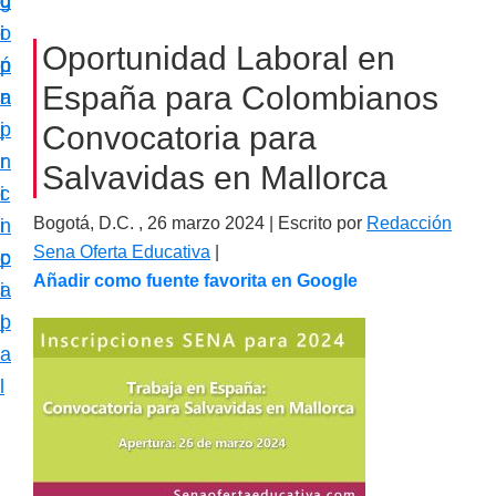
c
d
g
m
i
o
i
a
Oportunidad Laboral en
ó
p
n
c
España para Colombianos
n
r
a
i
p
i
Convocatoria para
ó
r
n
Salvavidas en Mallorca
n
i
c
e
Bogotá, D.C. ,
26 marzo 2024
| Escrito por
Redacción
n
i
s
Sena Oferta Educativa
|
c
p
p
Añadir como fuente favorita en Google
i
a
e
p
l
c
a
i
l
a
l
i
z