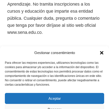
i
Aprendizaje. No tramita inscripciones a los
r
cursos y educación que imparte esa entidad
t
pública. Cualquier duda, pregunta o comentario
u
que tenga por favor diríjase al sitio web oficial
a
www.sena.edu.co.
l
e
Los derechos de autor de todas las marcas,
s
Gestionar consentimiento
nombres comerciales, marcas registradas, logos
,
e imágenes pertenecen a sus respectivos
Para ofrecer las mejores experiencias, utilizamos tecnologías como las
t
cookies para almacenar y/o acceder a la información del dispositivo. El
propietarios.
consentimiento de estas tecnologías nos permitirá procesar datos como el
é
comportamiento de navegación o las identificaciones únicas en este sitio.
No consentir o retirar el consentimiento, puede afectar negativamente a
c
Mapa del Sitio
ciertas características y funciones.
n
i
Aceptar
c