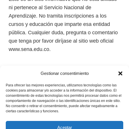
i
ni pertenece al Servicio Nacional de
r
Aprendizaje. No tramita inscripciones a los
t
cursos y educación que imparte esa entidad
u
pública. Cualquier duda, pregunta o comentario
a
que tenga por favor diríjase al sitio web oficial
l
www.sena.edu.co.
e
s
Los derechos de autor de todas las marcas,
,
Gestionar consentimiento
nombres comerciales, marcas registradas, logos
t
e imágenes pertenecen a sus respectivos
Para ofrecer las mejores experiencias, utilizamos tecnologías como las
é
cookies para almacenar y/o acceder a la información del dispositivo. El
propietarios.
c
consentimiento de estas tecnologías nos permitirá procesar datos como el
comportamiento de navegación o las identificaciones únicas en este sitio.
n
No consentir o retirar el consentimiento, puede afectar negativamente a
Mapa del Sitio
ciertas características y funciones.
i
c
Aceptar