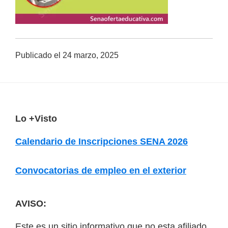
a
d
a
Publicado el
24 marzo, 2025
s
o
b
r
e
F
Lo +Visto
c
o
Calendario de Inscripciones SENA 2026
u
o
r
t
Convocatorias de empleo en el exterior
s
e
o
r
AVISO:
s
v
Este es un sitio informativo que no esta afiliado