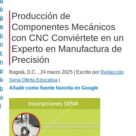
c
d
g
m
i
o
i
a
Producción de
ó
p
n
c
Componentes Mecánicos
n
r
a
i
p
i
con CNC Conviértete en un
ó
r
n
Experto en Manufactura de
n
i
c
e
Precisión
n
i
s
c
p
Bogotá, D.C. ,
24 marzo 2025
| Escrito por
Redacción
p
i
a
Sena Oferta Educativa
|
e
p
l
Añadir como fuente favorita en Google
c
a
i
l
a
l
i
z