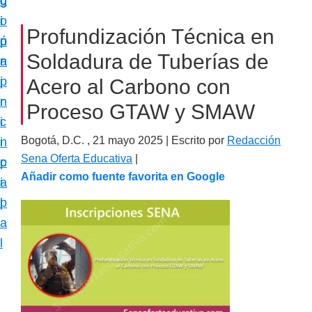
c
d
g
m
i
o
i
a
Profundización Técnica en
ó
p
n
c
Soldadura de Tuberías de
n
r
a
i
p
i
Acero al Carbono con
ó
r
n
Proceso GTAW y SMAW
n
i
c
e
Bogotá, D.C. ,
21 mayo 2025
| Escrito por
Redacción
n
i
s
Sena Oferta Educativa
|
c
p
p
Añadir como fuente favorita en Google
i
a
e
p
l
c
a
i
l
a
l
i
z