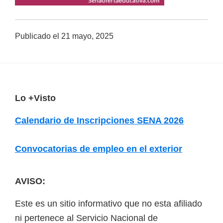
a
d
Publicado el
21 mayo, 2025
a
s
o
b
F
Lo +Visto
r
o
e
Calendario de Inscripciones SENA 2026
c
o
u
t
Convocatorias de empleo en el exterior
r
e
s
r
AVISO:
o
s
Este es un sitio informativo que no esta afiliado
v
ni pertenece al Servicio Nacional de