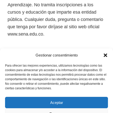
i
Aprendizaje. No tramita inscripciones a los
r
cursos y educación que imparte esa entidad
t
pública. Cualquier duda, pregunta o comentario
u
que tenga por favor diríjase al sitio web oficial
a
www.sena.edu.co.
l
e
Los derechos de autor de todas las marcas,
s
Gestionar consentimiento
nombres comerciales, marcas registradas, logos
,
e imágenes pertenecen a sus respectivos
Para ofrecer las mejores experiencias, utilizamos tecnologías como las
t
cookies para almacenar y/o acceder a la información del dispositivo. El
propietarios.
consentimiento de estas tecnologías nos permitirá procesar datos como el
é
comportamiento de navegación o las identificaciones únicas en este sitio.
c
No consentir o retirar el consentimiento, puede afectar negativamente a
Mapa del Sitio
ciertas características y funciones.
n
i
Aceptar
c