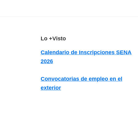
z
a
d
a
s
F
Lo +Visto
o
o
Calendario de Inscripciones SENA
b
o
2026
r
t
e
e
Convocatorias de empleo en el
c
r
exterior
u
r
s
o
s
v