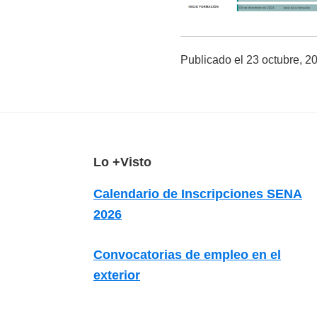
z
a
d
Publicado el
23 octubre, 2
a
s
o
b
r
F
Lo +Visto
e
o
c
Calendario de Inscripciones SENA
o
u
2026
r
t
s
e
Convocatorias de empleo en el
o
r
exterior
s
v