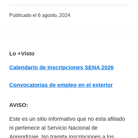
a
Publicado el
6 agosto, 2024
d
a
s
o
b
F
Lo +Visto
r
o
Calendario de Inscripciones SENA 2026
e
o
c
t
Convocatorias de empleo en el exterior
u
e
r
r
AVISO:
s
o
Este es un sitio informativo que no esta afiliado
s
ni pertenece al Servicio Nacional de
v
Aprendizaje. No tramita inscripciones a los