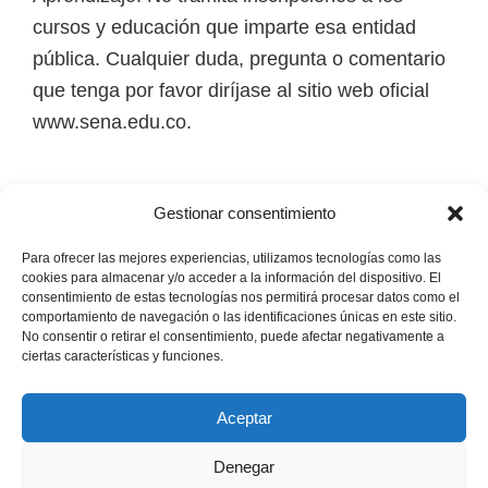
i
cursos y educación que imparte esa entidad
r
pública. Cualquier duda, pregunta o comentario
t
que tenga por favor diríjase al sitio web oficial
u
www.sena.edu.co.
a
l
Los derechos de autor de todas las marcas,
e
Gestionar consentimiento
nombres comerciales, marcas registradas, logos
s
e imágenes pertenecen a sus respectivos
Para ofrecer las mejores experiencias, utilizamos tecnologías como las
,
cookies para almacenar y/o acceder a la información del dispositivo. El
propietarios.
t
consentimiento de estas tecnologías nos permitirá procesar datos como el
comportamiento de navegación o las identificaciones únicas en este sitio.
é
No consentir o retirar el consentimiento, puede afectar negativamente a
Mapa del Sitio
ciertas características y funciones.
c
n
Aceptar
i
c
Denegar
Copyright © 2026 · Senaofertaeducativa.com ·
Política de