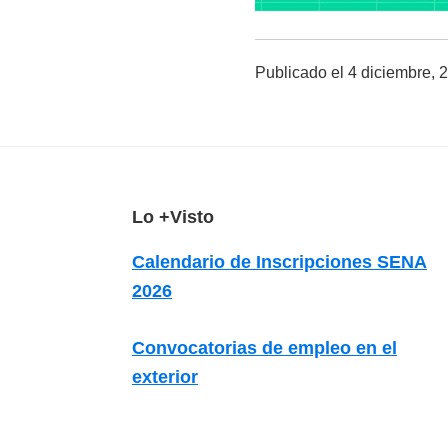
z
a
d
Publicado el
4 diciembre, 
a
s
o
b
r
F
Lo +Visto
e
o
Calendario de Inscripciones SENA
c
o
2026
u
t
r
e
Convocatorias de empleo en el
s
r
exterior
o
s
v