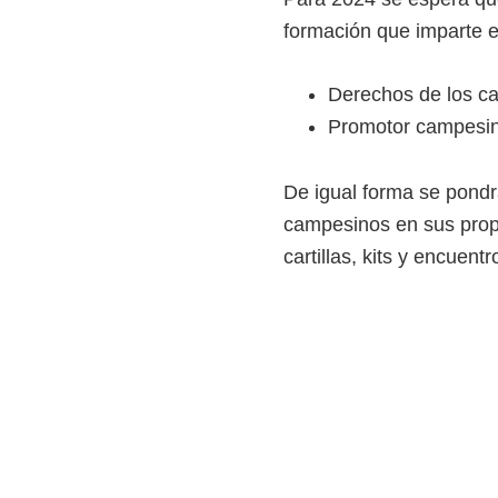
o
formación que imparte 
s
y
Derechos de los ca
t
Promotor campesin
e
c
De igual forma se pond
n
campesinos en sus prop
o
cartillas, kits y encuent
l
ó
g
i
c
o
s
d