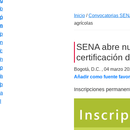
c
d
g
m
i
o
i
a
Inicio
/
Convocatorias SEN
ó
p
n
c
agrícolas
n
r
a
i
p
i
ó
r
n
SENA abre n
n
i
c
e
certificación 
n
i
s
c
p
Bogotá, D.C. ,
04 marzo 20
p
i
a
Añadir como fuente favor
e
p
l
c
Inscripciones permanen
a
i
l
a
l
i