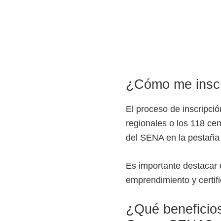
e
l
S
E
N
¿Cómo me insc
A
El proceso de inscripci
regionales o los 118 cen
del SENA en la pestañ
Es importante destacar 
emprendimiento y certif
¿Qué beneficios