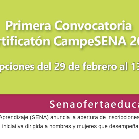
Aprendizaje (SENA) anuncia la apertura de inscripciones 
a iniciativa dirigida a hombres y mujeres que desempeñ