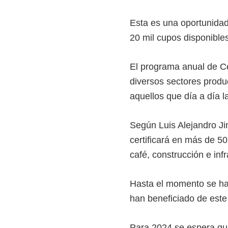
i
Esta es una oportunidad 
r
20 mil cupos disponibles
t
u
El programa anual de C
a
diversos sectores produc
l
aquellos que día a día l
e
s
Según Luis Alejandro Ji
,
certificará en más de 50
t
café, construcción e infr
é
c
Hasta el momento se ha
n
han beneficiado de est
i
c
Para 2024 se espera qu