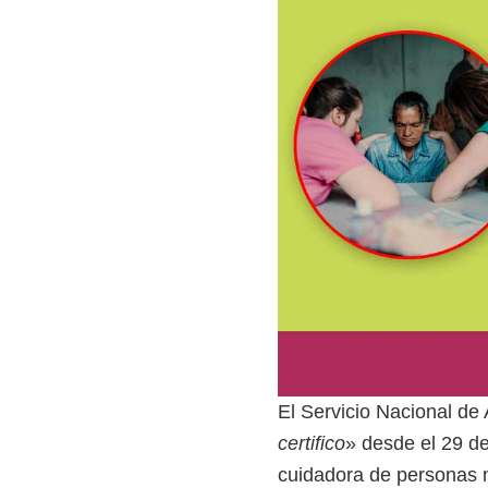
z
a
d
a
s
o
b
r
e
c
u
r
s
El Servicio Nacional de
o
certifico
» desde el 29 de
s
cuidadora de personas 
v