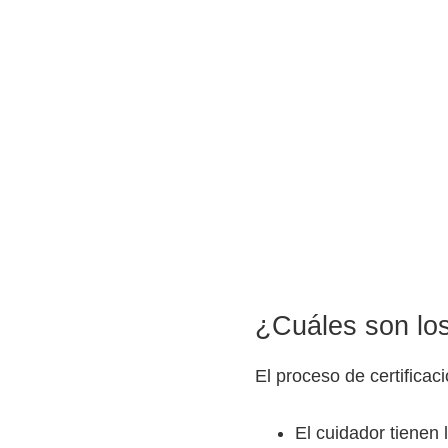
o
s
y
t
e
c
n
o
l
ó
g
¿Cuáles son los
i
c
El proceso de certificac
o
s
El cuidador tienen 
d