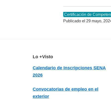
Certificación de Competen
Publicado el
29 mayo, 202
F
Lo +Visto
o
Calendario de Inscripciones SENA
o
2026
t
e
Convocatorias de empleo en el
r
exterior