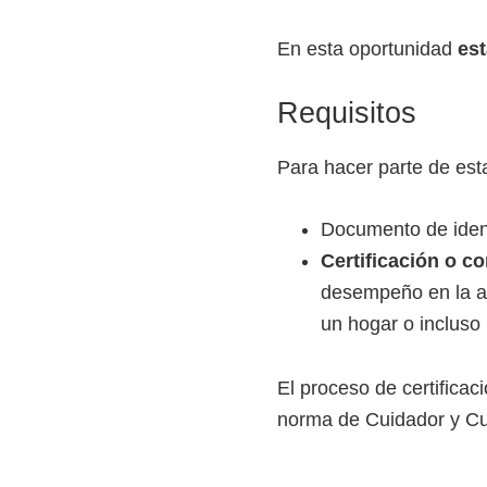
i
En esta oportunidad
est
r
t
Requisitos
u
a
Para hacer parte de est
l
e
Documento de iden
s
Certificación o c
,
desempeño en la ac
t
un hogar o incluso 
é
c
El proceso de certificac
n
norma de Cuidador y Cui
i
c