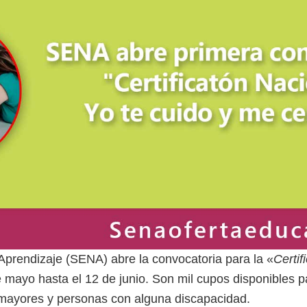
 Aprendizaje (SENA) abre la convocatoria para la «
Certif
 mayo hasta el 12 de junio. Son mil cupos disponibles p
mayores y personas con alguna discapacidad.