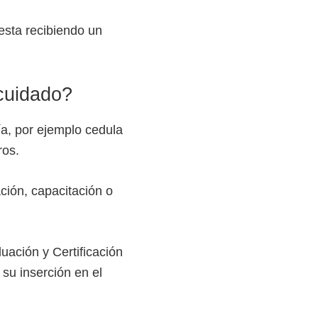
esta recibiendo un
 cuidado?
ía, por ejemplo cedula
ros.
ción, capacitación o
luación y Certificación
 su inserción en el