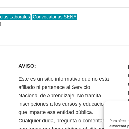
cias Laborales
Convocatorias SENA
4
AVISO:
Este es un sitio informativo que no esta
afiliado ni pertenece al Servicio
Nacional de Aprendizaje. No tramita
inscripciones a los cursos y educación
que imparte esa entidad pública.
Cualquier duda, pregunta o comentario
Para ofrecer
almacenar y/
que tenga por favor diríjase al sitio web