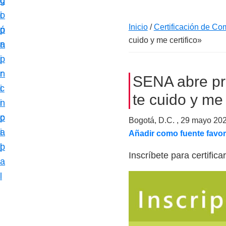
c
d
g
m
i
o
i
a
Inicio
/
Certificación de Co
ó
p
n
c
cuido y me certifico»
n
r
a
i
p
i
ó
r
n
SENA abre pri
n
i
c
e
te cuido y me 
n
i
s
c
p
Bogotá, D.C. ,
29 mayo 20
p
i
a
Añadir como fuente favor
e
p
l
c
Inscríbete para certific
a
i
l
a
l
i