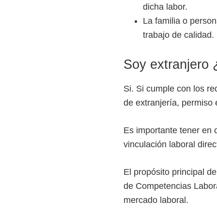
dicha labor.
e
La familia o person
l
trabajo de calidad.
S
E
Soy extranjero 
N
A
Si. Si cumple con los re
de extranjería, permiso 
Es importante tener en 
vinculación laboral direc
El propósito principal d
de Competencias Laborale
mercado laboral.