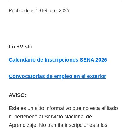
a
Publicado el
19 febrero, 2025
d
a
s
o
F
Lo +Visto
b
o
r
Calendario de Inscripciones SENA 2026
o
e
t
c
Convocatorias de empleo en el exterior
u
e
r
r
AVISO:
s
Este es un sitio informativo que no esta afiliado
o
ni pertenece al Servicio Nacional de
s
Aprendizaje. No tramita inscripciones a los
v