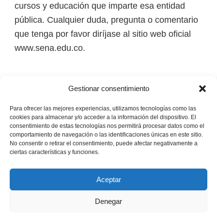
cursos y educación que imparte esa entidad
i
pública. Cualquier duda, pregunta o comentario
r
que tenga por favor diríjase al sitio web oficial
t
www.sena.edu.co.
u
a
l
Los derechos de autor de todas las marcas,
Gestionar consentimiento
e
nombres comerciales, marcas registradas, logos
s
e imágenes pertenecen a sus respectivos
Para ofrecer las mejores experiencias, utilizamos tecnologías como las
cookies para almacenar y/o acceder a la información del dispositivo. El
,
propietarios.
consentimiento de estas tecnologías nos permitirá procesar datos como el
t
comportamiento de navegación o las identificaciones únicas en este sitio.
No consentir o retirar el consentimiento, puede afectar negativamente a
é
Mapa del Sitio
ciertas características y funciones.
c
n
Aceptar
i
Denegar
c
Copyright © 2026 · Senaofertaeducativa.com ·
Política de