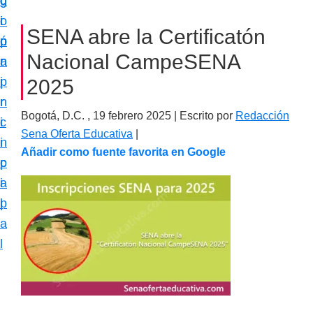
c
d
g
m
i
o
i
a
SENA abre la Certificatón
ó
p
n
c
Nacional CampeSENA
n
r
a
i
p
i
2025
ó
r
n
n
Bogotá, D.C. ,
19 febrero 2025
| Escrito por
Redacción
i
c
e
Sena Oferta Educativa
|
n
i
s
Añadir como fuente favorita en Google
c
p
p
i
a
e
p
l
c
a
i
l
a
l
i
z