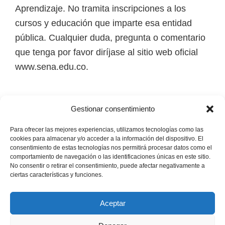
i
Aprendizaje. No tramita inscripciones a los
r
cursos y educación que imparte esa entidad
t
pública. Cualquier duda, pregunta o comentario
u
que tenga por favor diríjase al sitio web oficial
a
www.sena.edu.co.
l
e
Los derechos de autor de todas las marcas,
s
Gestionar consentimiento
nombres comerciales, marcas registradas, logos
,
e imágenes pertenecen a sus respectivos
Para ofrecer las mejores experiencias, utilizamos tecnologías como las
t
cookies para almacenar y/o acceder a la información del dispositivo. El
propietarios.
consentimiento de estas tecnologías nos permitirá procesar datos como el
é
comportamiento de navegación o las identificaciones únicas en este sitio.
No consentir o retirar el consentimiento, puede afectar negativamente a
c
Mapa del Sitio
ciertas características y funciones.
n
i
Aceptar
c