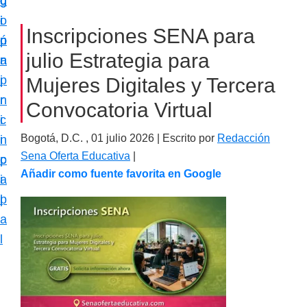
c
d
g
m
i
o
i
a
Inscripciones SENA para
ó
p
n
c
julio Estrategia para
n
r
a
i
p
i
Mujeres Digitales y Tercera
ó
r
n
Convocatoria Virtual
n
i
c
e
Bogotá, D.C. ,
01 julio 2026
| Escrito por
Redacción
n
i
s
Sena Oferta Educativa
|
c
p
p
Añadir como fuente favorita en Google
i
a
e
p
l
c
a
i
l
a
l
i
z