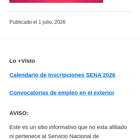
a
d
Publicado el
1 julio, 2026
a
s
o
b
F
Lo +Visto
r
o
e
Calendario de Inscripciones SENA 2026
o
c
u
t
Convocatorias de empleo en el exterior
r
e
s
r
AVISO:
o
s
Este es un sitio informativo que no esta afiliado
v
ni pertenece al Servicio Nacional de