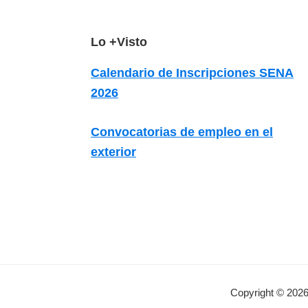
z
a
F
Lo +Visto
d
a
o
Calendario de Inscripciones SENA
s
o
2026
o
t
b
e
Convocatorias de empleo en el
r
r
exterior
e
c
u
r
s
o
s
Copyright © 2026
v