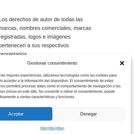
Los derechos de autor de todas las
marcas, nombres comerciales, marcas
registradas, logos e imágenes
pertenecen a sus respectivos
propietarios.
Gestionar consentimiento
Mapa del Sitio
 las mejores experiencias, utilizamos tecnologías como las cookies para
o acceder a la información del dispositivo. El consentimiento de estas
 nos permitirá procesar datos como el comportamiento de navegación o las
ones únicas en este sitio. No consentir o retirar el consentimiento, puede
tivamente a ciertas características y funciones.
Aceptar
Denegar
kies
·
Aviso Legal
{title}
{title}
{title}