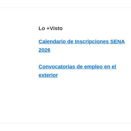
z
a
d
a
F
Lo +Visto
s
o
Calendario de Inscripciones SENA
o
o
2026
b
t
r
e
Convocatorias de empleo en el
e
r
exterior
c
u
r
s
o
s
v